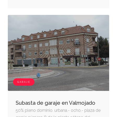
forma junto con la finca registral 35312 parte
de la ref catastral 9860021vj6896s0001iy.
GARAJE
Subasta de garaje en Valmojado
50% pleno dominio. urbana.- ocho.- plaza de