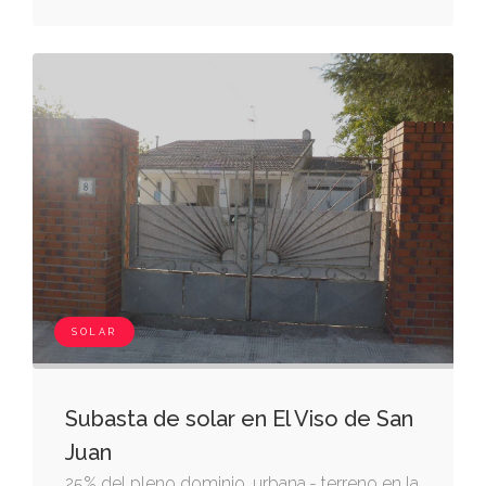
arriba, de caber cinco áreas y diez centiáreas,
equivalentes a quinientos diez metros
cuadrados. referencia catastral:
7133312vk2073s0001zs.
SOLAR
Subasta de solar en El Viso de San
Juan
25% del pleno dominio. urbana.- terreno en la