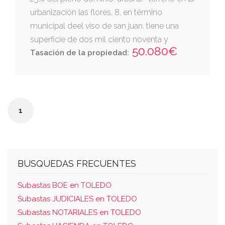
urbanización las flores, 8, en término
municipal deel viso de san juan. tiene una
superficie de dos mil ciento noventa y
50.080€
dosmetros cuadrados. linda al norte, con
Tasación de la propiedad:
calle de su situación al sur, conantoliano del
hierro madrigal al este, con felicitas lópez
gonzález y aloeste. con simón rodriqo de las
heras. la referencia catastral es
1
6562008vk1466s0001oz. la dirección según
catastro es c/ las hadas, nº 8,constando una
superficie construida de 192 m2. ejecución
anotaciones e y f.
BUSQUEDAS FRECUENTES
Subastas BOE en TOLEDO
Subastas JUDICIALES en TOLEDO
Subastas NOTARIALES en TOLEDO