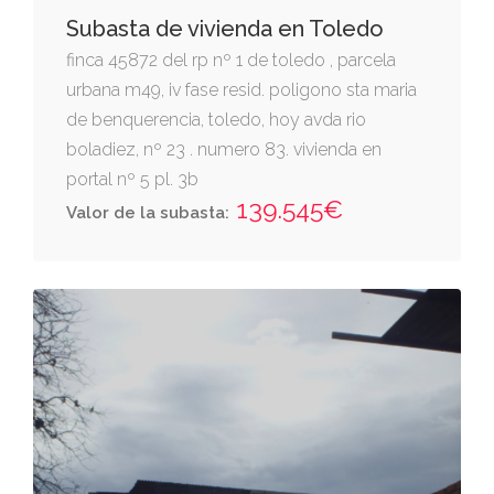
Subasta de vivienda en Toledo
finca 45872 del rp nº 1 de toledo , parcela
urbana m49, iv fase resid. poligono sta maria
de benquerencia, toledo, hoy avda rio
boladiez, nº 23 . numero 83. vivienda en
portal nº 5 pl. 3b
139.545€
Valor de la subasta: