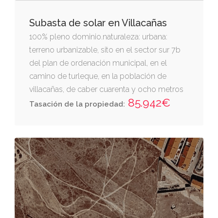
Subasta de solar en Villacañas
100% pleno dominio.naturaleza: urbana:
terreno urbanizable, sito en el sector sur 7b
del plan de ordenación municipal, en el
camino de turleque, en la población de
villacañas, de caber cuarenta y ocho metros
85.942€
cuadrados (48 m2). linda: norte, camino
Tasación de la propiedad:
roldán sur, hermanos alberca este, camino y
oeste, finca 35.310. forma parte de la
referencia catastral 9860021vj6896s0001iy
junto con la registral 35311.