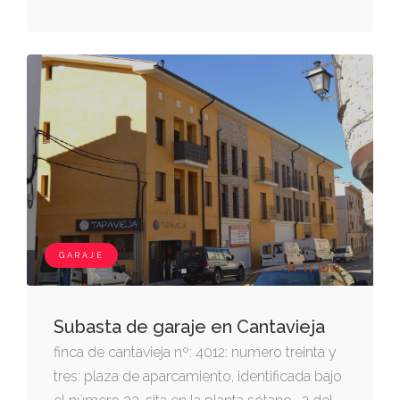
maniobra derecha entrando, cuarto de
basuras y trastero número 13 anejo a esta
plaza de garaje izquierda, plaza de garaje
número 33 y fondo, calle reguera. a esta
plaza de garaje le corresponde como anejo
el trastero identificado bajo el número 13, en
GARAJE
Subasta de garaje en Cantavieja
finca de cantavieja nº: 4012: numero treinta y
tres: plaza de aparcamiento, identificada bajo