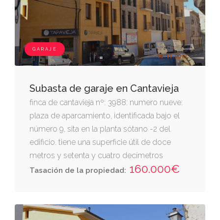
GARAJE
Subasta de garaje en Cantavieja
finca de cantavieja nº: 3988: numero nueve:
plaza de aparcamiento, identificada bajo el
número 9, sita en la planta sótano -2 del
edificio. tiene una superficie útil de doce
metros y setenta y cuatro decímetros
160.000€
cuadrados. linda.- frente, zona de acceso y
Tasación de la propiedad:
maniobra derecha entrando, plaza de garaje
número 10 i