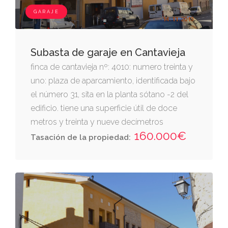
GARAJE
Subasta de garaje en Cantavieja
finca de cantavieja nº: 4010: numero treinta y
uno: plaza de aparcamiento, identificada bajo
el número 31, sita en la planta sótano -2 del
edificio. tiene una superficie útil de doce
metros y treinta y nueve decímetros
160.000€
cuadrados. linda.- frente, zona de acceso y
Tasación de la propiedad:
maniobra derecha entrando, plaza de garaje
número 32 izquierda, plaza de garaje número
30 y fondo, calle reguera. le corresponde una
cuota de participación en el inmueble del
0,129 por ciento forma parte del edificio sito
en cantavieja en avenida aragón 5b, descrito