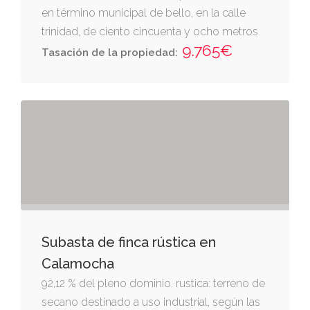
en término municipal de bello, en la calle
trinidad, de ciento cincuenta y ocho metros
9.765€
cuadrados de extensión superficial, de los
Tasación de la propiedad:
que veintiseis corresponden al pajar.
Subasta de finca rústica en
Calamocha
92,12 % del pleno dominio. rustica: terreno de
secano destinado a uso industrial, según las