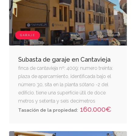
en la inscripción 4ª de la finca 3593 al folio
122 del tomo 284. la finca de este número
GARAJE
Subasta de garaje en Cantavieja
finca de cantavieja nº: 4009: numero treinta:
plaza de aparcamiento, identificada bajo el
número 30, sita en la planta sótano -2 del
edificio. tiene una superficie útil de doce
metros y setenta y seis decímetros
160.000€
cuadrados. linda.- frente, zona de acceso y
Tasación de la propiedad:
maniobra derecha entrando, plaza de garaje
número 31 izquierda, plaza de garaje número
29 y fondo, calle reguera. le corresponde una