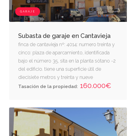
GARAJE
Subasta de garaje en Cantavieja
finca de cantavieja nº: 4014: numero treinta y
cinco: plaza de aparcamiento, identificada
bajo el número 35, sita en la planta sótano -2
del edificio. tiene una superficie útil de
diecisiete metros y treinta y nueve
160.000€
decímetros cuadrados. linda.- frente, zona de
Tasación de la propiedad:
acceso y maniobra derecha entrando,
trastero número 18, ascensor y acceso al
ascensor izquierda, zona de paso y fondo,
trastero 17. le corresponde una cuota de