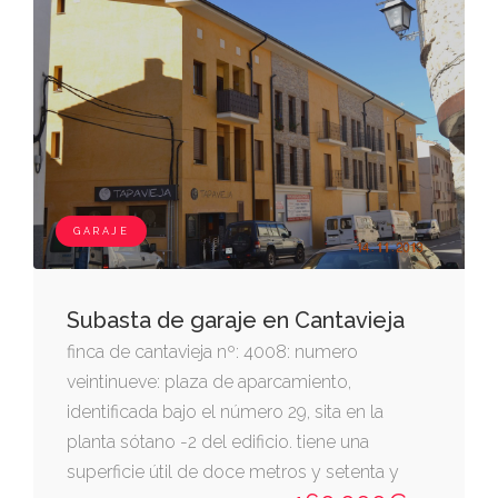
cuota de participación en el inmueble del
0,133 por ciento. forma parte del edificio sito
en cantavieja en avenida aragón
GARAJE
Subasta de garaje en Cantavieja
finca de cantavieja nº: 4008: numero
veintinueve: plaza de aparcamiento,
identificada bajo el número 29, sita en la
planta sótano -2 del edificio. tiene una
superficie útil de doce metros y setenta y