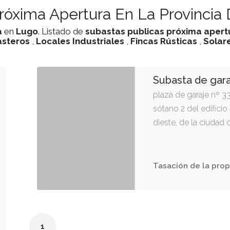
róxima Apertura En La Provincia
a
en
Lugo
. Listado de
subastas
publicas
próxima apert
asteros
,
Locales Industriales
,
Fincas Rústicas
,
Solar
Subasta de gar
plaza de garaje nº 3
sótano 2 del edificio 
dieste, de la ciudad 
Tasación de la prop
1