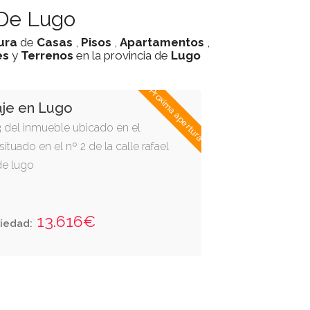
 De Lugo
ura
de
Casas
,
Pisos
,
Apartamentos
,
es
y
Terrenos
en la provincia de
Lugo
Proxima apertura
aje en Lugo
3 del inmueble ubicado en el
situado en el nº 2 de la calle rafael
de lugo
13.616€
iedad: