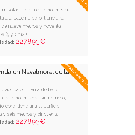
emisótano, en la calle río eresma,
 a la calle río ebro, tiene una
a de nueve metros y noventa
s (9,90 m2 )
227.893€
iedad:
Proxima apertura
enda en Navalmoral de la
 vivienda en planta de bajo
 la calle río eresma, sin nemero,
río ebro, tiene una superficie
a y seis metros y cincuenta
227.893€
s (76,51 m2 )
iedad: