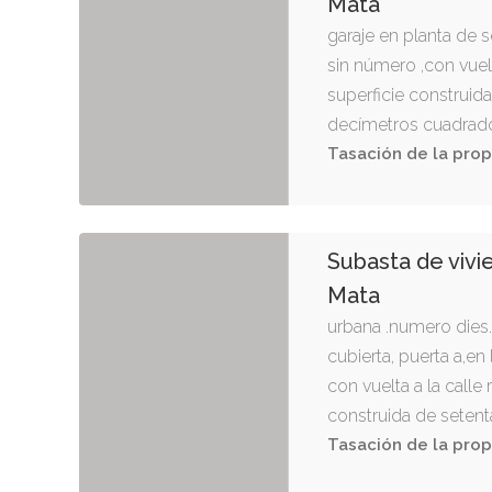
Mata
garaje en planta de s
sin número ,con vuelta
superficie construid
decímetros cuadrado
Tasación de la prop
Subasta de vivi
Mata
urbana .numero dies.
cubierta, puerta a,en
con vuelta a la calle 
construida de setent
decímetros cuadrado
Tasación de la prop