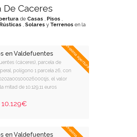
a De Caceres
pertura
de
Casas
,
Pisos
,
 Rústicas
,
Solares
y
Terrenos
en la
Proxima apertura
os en Valdefuentes
efuentes (cáceres), parcela de
aperal, polígono 1 parcela 26, con
 10202a001000260001js, el valor
a mitad de 10.129,11 euros
10.129€
os en Valdefuentes