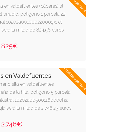
Proxima apertura
ta en valdefuentes (cáceres) al
trarradio, polígono 1 parcela 22,
tral 10202a001000220001jx; el
 será la mitad de 824,56 euros
825€
Proxima apertura
os en Valdefuentes
erreno sita en valdefuentes
peña de la hita, polígono 5 parcela
catastral 10202a005001160000hs;
ja será la mitad de 2.746,23 euros
2.746€