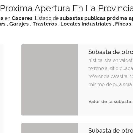
 Próxima Apertura En La Provinci
ra
en
Caceres
. Listado de
subastas
publicas
próxima a
ws
,
Garajes
,
Trasteros
,
Locales Industriales
,
Fincas
Subasta de otr
rústica, sita en vald
terreno al sitio guad
referencia catastral
mínimo de puja será l
Valor de la subasta:
Subasta de otr