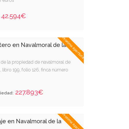
0 euros
42.594€
Proxima apertura
tero en Navalmoral de la
ro de la propiedad de navalmoral de
 libro 199, folio 126, finca número
227.893€
iedad:
Proxima apertura
je en Navalmoral de la