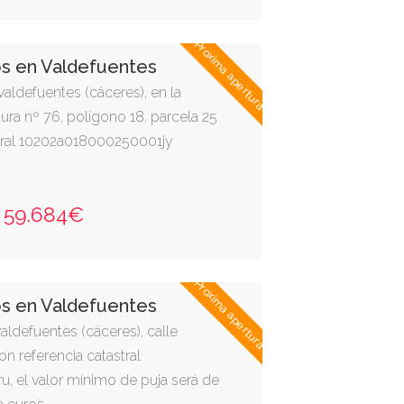
Proxima apertura
os en Valdefuentes
 valdefuentes (cáceres), en la
ra nº 76, polígono 18, parcela 25
stral 10202a018000250001jy
59.684€
Proxima apertura
os en Valdefuentes
valdefuentes (cáceres), calle
on referencia catastral
, el valor mínimo de puja será de