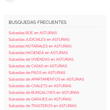
número 6; y fondo, departamento número
once, destinado a vivienda. coeficiente: un
entero doscientas cincuenta y seis milésimas
por ciento. inscripcion en el del registro de la
BUSQUEDAS FRECUENTES
propiedad nº 3 de gijón, al tomo 1.122, libro
Subastas BOE en ASTURIAS
513, folio: 196, finca de carreño nº: 21061
Subastas JUDICIALES en ASTURIAS
código registral único: 33024000073916
Subastas NOTARIALES en ASTURIAS
referencia catastral: 9877403tp7297n0029iy
Subastas HACIENDA en ASTURIAS
valor a efectos de subasta: 15.543,40 euros
Subastas de VIVIENDAS en ASTURIAS
carácter de vivienda habitual: no situación
Subastas de CASAS en ASTURIAS
posesoria: de lo actuado en el procedimiento
Subastas de PISOS en ASTURIAS
no puede certificarse la existencia de
Subastas de APARTAMENTOS en ASTURIAS
inquilinos u ocupantes en el inmueble
Subastas de CHALETS en ASTURIAS
Subastas de BUNGALOWS en ASTURIAS
Subastas de GARAJES en ASTURIAS
Subastas de TRASTEROS en ASTURIAS