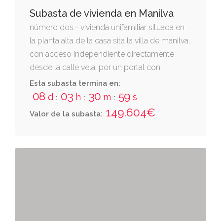
Subasta de vivienda en Manilva
número dos.- vivienda unifamiliar situada en
la planta alta de la casa sita la villa de manilva,
con acceso independiente directamente
desde la calle vela, por un portal con
escalera de subida a dicha vivienda y a la
Esta subasta termina en:
azotea. tiene una superficie construida de
08
03
30
58
d
h
m
s
:
:
:
sesenta y dos metros cuadrados.
149.604€
Valor de la subasta: