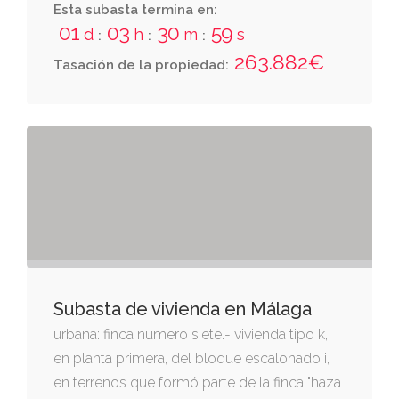
ocupa una superficie útil de 740,24 metros
Esta subasta termina en:
01
03
30
58
cuadrados, si bien después de varias
d
h
m
s
:
:
:
segregaciones resta una superficie de 431,87
263.882€
Tasación de la propiedad:
metros cuadrados. consultar el resto de la
descripción registral en el apartado de los
bienes del documento adjunto "datos
esenciales de la subasta 25m01 y de los
bienes a subastar"
Subasta de vivienda en Málaga
urbana: finca numero siete.- vivienda tipo k,
en planta primera, del bloque escalonado i,
en terrenos que formó parte de la finca "haza