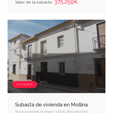
375.259€
Valor de la subasta:
superficie construida de sesenta y nueve
metros veinticuatro decímetros y diez
centímetros cuadrados. linda: al oeste, por
donde tiene su entrada, en descansillo de
escalera; al norte, con el apartamento
número cinco de la misma planta; al oeste,
con jardín de la manzana a que pertenece; y,
al sur, con el apartamento número siete de
igual planta
VIVIENDA
Subasta de vivienda en Mollina
finca registral numero 1.696 descripción: