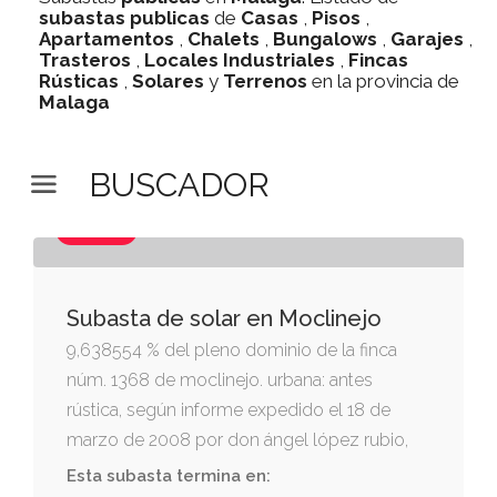
subastas
publicas
de
Casas
,
Pisos
,
Apartamentos
,
Chalets
,
Bungalows
,
Garajes
,
Trasteros
,
Locales Industriales
,
Fincas
Rústicas
,
Solares
y
Terrenos
en la provincia de
Malaga
BUSCADOR
SOLAR
Subasta de solar en Moclinejo
9,638554 % del pleno dominio de la finca
núm. 1368 de moclinejo. urbana: antes
rústica, según informe expedido el 18 de
marzo de 2008 por don ángel lópez rubio,
secretario del ayuntamiento de moclinejo, en
Esta subasta termina en: