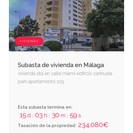
VIVIENDA
Subasta de vivienda en Málaga
vivienda sita en calle miami edificio carihuela
park apartamento 109
Esta subasta termina en:
15
03
30
58
d
h
m
s
:
:
:
234.080€
Tasación de la propiedad: