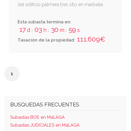
del edificio palmera tres sito en marbella
Esta subasta termina en:
17
03
30
58
d
h
m
s
:
:
:
111.609€
Tasación de la propiedad:
1
BUSQUEDAS FRECUENTES
Subastas BOE en MáLAGA
Subastas JUDICIALES en MáLAGA