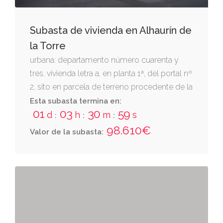
Subasta de vivienda en Alhaurín de
la Torre
urbana: departamento número cuarenta y
tres. vivienda letra a, en planta 1ª, del portal nº
2, sito en parcela de terreno procedente de la
huerta de la torre, en el partido fuente grande,
Esta subasta termina en:
01
03
30
58
en término municipal de alhaurín de la torre,
d
h
m
s
:
:
:
designada como la parcela a y b de la
98.610€
Valor de la subasta:
¿unidad de ejecución au-39, alhaurín de la
torre¿, en calle océano indico. ocupa una
superficie útil de cincuenta y dos metros
cicnuenta y coho decímetros cuadrados,
mas una terraza de setenta y seis decímetros
cuadrados. consta de hall, pasillo, cocina, un
dormitorio, estar-comedor y cuarto de baño.