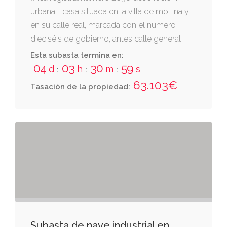
urbana.- casa situada en la villa de mollina y
en su calle real, marcada con el número
dieciséis de gobierno, antes calle general
varela, marcada con el número catorce.
Esta subasta termina en:
computa de dos cuerpos, con cocina, sala,
04
03
30
58
d
h
m
s
:
:
:
cámaras, cuadra, patio, zahurdón y la cuarta
63.103€
Tasación de la propiedad:
parte de un pozo. tiene cinco metros de
fachada por diez de fondo, o bien, cincuenta
metros cuadrados. linda: derecha entrando y
espalda, josé castañeda pérez; izquierda,
eugenio megías gómez; y frente, calle real.
Subasta de nave industrial en