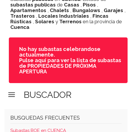
subastas
publicas
de
Casas
,
Pisos
,
Apartamentos
,
Chalets
,
Bungalows
,
Garajes
,
Trasteros
,
Locales Industriales
,
Fincas
Rústicas
,
Solares
y
Terrenos
en la provincia de
Cuenca
No hay subastas celebrandose
actualmente.
Pulse aquí para ver la lista de subastas
de PROPIEDADES DE PRÓXIMA
APERTURA
BUSCADOR
BUSQUEDAS FRECUENTES
Subastas BOE en CUENCA