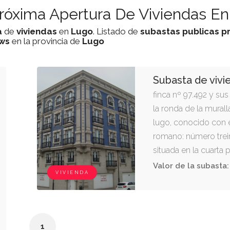
róxima Apertura De Viviendas En
a
de
viviendas
en
Lugo
. Listado de
subastas
publicas
p
ws
en la provincia de
Lugo
Subasta de viv
finca nº 97.492 y sus 
la ronda de la murall
lugo, conocido con 
romano: número treint
situada en la cuarta p
edificio, comunicada
Valor de la subasta:
VIVIENDA
escaleras. su superfi
cincuenta y nueve me
varias habitaciones y 
de frente, al norte, 
1