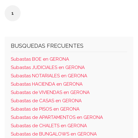
la entrada y la escalera ii sur, la vivienda
misma planta y escalera puerta segunda y
1
terreno común y oeste, la vivienda misma
planta escalera iii, puerta cuarta. su cuota es
de un entero cincuenta centésimas por
ciento.
BUSQUEDAS FRECUENTES
Subastas BOE en GERONA
Subastas JUDICIALES en GERONA
Subastas NOTARIALES en GERONA
Subastas HACIENDA en GERONA
Subastas de VIVIENDAS en GERONA
Subastas de CASAS en GERONA
Subastas de PISOS en GERONA
Subastas de APARTAMENTOS en GERONA
Subastas de CHALETS en GERONA
Subastas de BUNGALOWS en GERONA