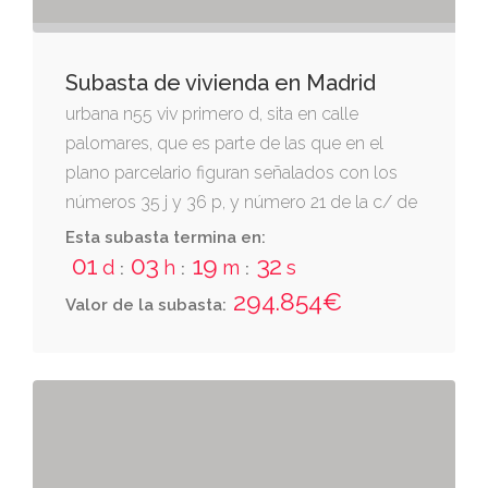
Subasta de vivienda en Madrid
urbana n55 viv primero d, sita en calle
palomares, que es parte de las que en el
plano parcelario figuran señalados con los
números 35 j y 36 p, y número 21 de la c/ de
palomares, hoy nº 43 y 45, en madrid-
Esta subasta termina en:
villaverde. tiene su acceso a la izqda desde
01
03
19
31
d
h
m
s
:
:
:
las escaleras de acceso a planta y a la dcha
294.854€
Valor de la subasta:
desde el ascensor m edificio. destinada a
vivienda y consta de hall-distribuidor, salón-
comedor, cocina, aseo, tres dormitorios y un
cuarto de baño. tiene una superficie
construida total, incluidos elementos
comunes de 90,90 metros2. linda: al frente,