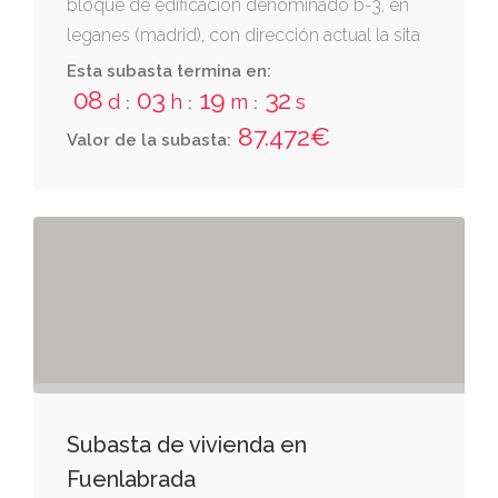
bloque de edificación denominado b-3, en
leganes (madrid), con dirección actual la sita
en c/ río segura nº 8, 3º c, 28913, leganés,
Esta subasta termina en:
madrid.
08
03
19
31
d
h
m
s
:
:
:
87.472€
Valor de la subasta:
Subasta de vivienda en
Fuenlabrada