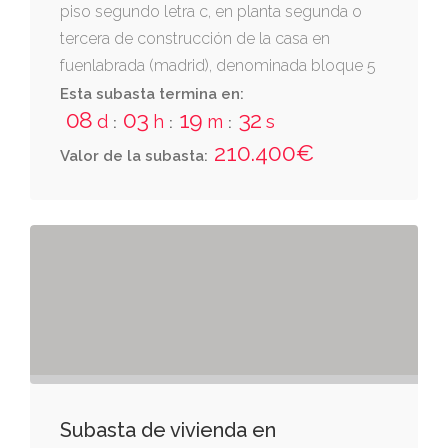
piso segundo letra c, en planta segunda o
tercera de construcción de la casa en
fuenlabrada (madrid), denominada bloque 5
de la urbanización “el arroyo”, hoy plaza de
Esta subasta termina en:
08
03
19
31
valdeserrano número seis. se destina a
d
h
m
s
:
:
:
vivienda y consta de varias habitaciones y
210.400€
Valor de la subasta:
servicios.finca nº4.794, inscrita en el registro
de la propiedad nº3 de fuenlabrada, tomo
1.086, libro 32, folio
Subasta de vivienda en