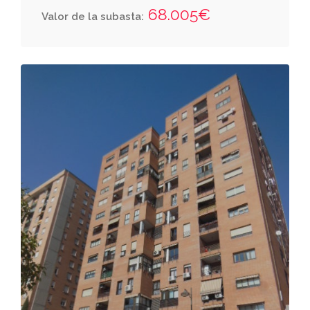
por donde tiene su acceso. tiene una
68.005€
Valor de la subasta:
superficie construida de noventa y ocho
metros y cincuenta decímetros cuadrados
(98,50m2) y una superficie útil de setenta
metros y noventa y ocho decímetros
cuadrados (70,98m2) linda: entrando, al
fondo, con la fachada sureste del edificio; a la
derecha, con la fachada suroeste del edificio;
a la izquierda, con la vivienda identificada con
la letra a, según contrato, in situ letra b, de la
misma planta y portal con el hueco del
ascensor; por su frente, por donde tiene su
acceso, con la vivienda identificada con la
letra c, según contrato, in situ letra d, de la
misma planta y portal, descansillo y hueco
del ascensor. consta de cocina, salón, tres
dormitorios y dos cuartos de baño. cuota.- le