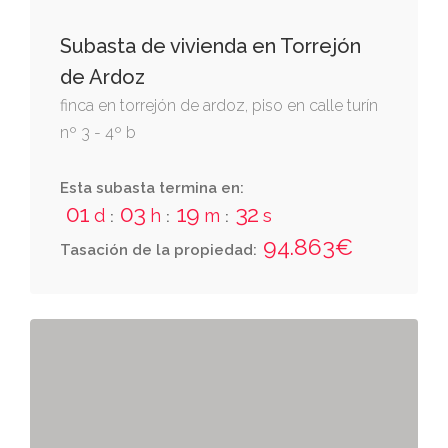
Subasta de vivienda en Torrejón
de Ardoz
finca en torrejón de ardoz, piso en calle turín
nº 3 - 4º b
Esta subasta termina en:
01
03
19
31
d
h
m
s
:
:
:
94.863€
Tasación de la propiedad: