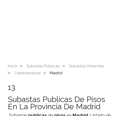
Inicio
Subastas Publicas
Subastas Viviendas
Celebrandose
Madrid
13
Subastas Publicas De Pisos
En La Provincia De Madrid
Subastas
publicas
de
pisos
en
Madrid
. Listado de