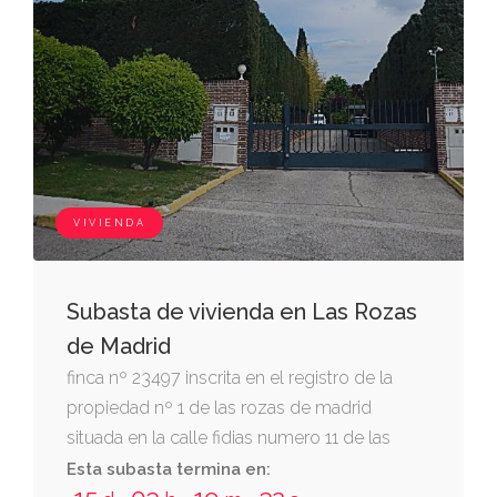
VIVIENDA
Subasta de vivienda en Las Rozas
de Madrid
finca nº 23497 inscrita en el registro de la
propiedad nº 1 de las rozas de madrid
situada en la calle fidias numero 11 de las
rozas de madrid. sobre la misma se ha
Esta subasta termina en: