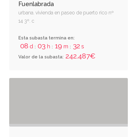
Fuenlabrada
urbana. vivienda en paseo de puerto rico nº
14 3º. c
Esta subasta termina en:
08
03
19
31
d
h
m
s
:
:
:
242.487€
Valor de la subasta: