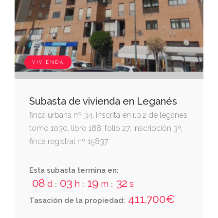
corresponde una cuota de participación en la
propiedad horizontal de 2,02%.
VIVIENDA
Subasta de vivienda en Leganés
finca urbana nº 34, inscrita en r.p.2 de leganes
tomo 1030, libro 188, folio 27, inscripción 3ª,
finca registral nº 15837
Esta subasta termina en:
08
03
19
31
d
h
m
s
:
:
:
411.700€
Tasación de la propiedad: