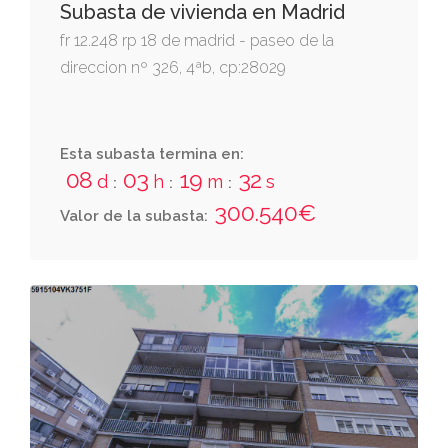
Subasta de vivienda en Madrid
fr 12.248 rp 18 de madrid - paseo de la
direccion nº 326, 4ªb, cp:28029
Esta subasta termina en:
08
03
19
31
d
h
m
s
:
:
:
300.540€
Valor de la subasta: