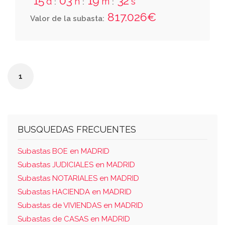
15
03
19
31
construido una vivienda unifamiliar, tipo c, al
d
h
m
s
:
:
:
sitio conocido por los jardines de azata.
817.026€
Valor de la subasta:
consta de planta baja, destinada a vivienda y
garaje y planta primera, destinada a vivienda
con una superficie aproximada, la totalidad
de la construccion de trescientos cuatro
1
metros cuatro decimetros cuadrados.
BUSQUEDAS FRECUENTES
Subastas BOE en MADRID
Subastas JUDICIALES en MADRID
Subastas NOTARIALES en MADRID
Subastas HACIENDA en MADRID
Subastas de VIVIENDAS en MADRID
Subastas de CASAS en MADRID