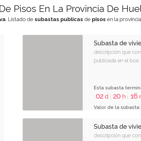
De Pisos En La Provincia De Hue
va
. Listado de
subastas
publicas
de
pisos
en la provinci
Subasta de vivi
descripción que cons
publicada en el boe
Esta subasta termin
02
20
15
d
h
:
:
Valor de la subasta:
Subasta de vivi
descripción que cons