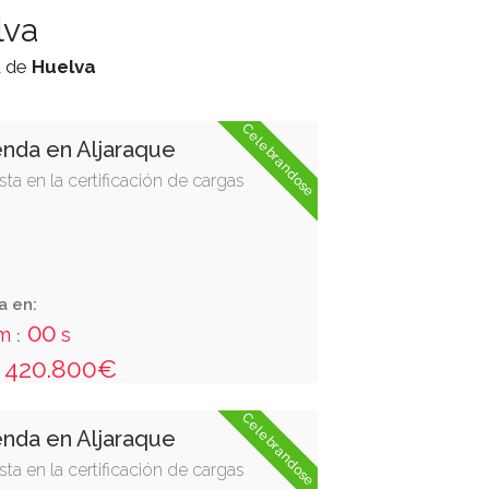
lva
a de
Huelva
Celebrandose
enda en Aljaraque
ta en la certificación de cargas
a en:
59
m
s
:
420.800€
Celebrandose
enda en Aljaraque
ta en la certificación de cargas