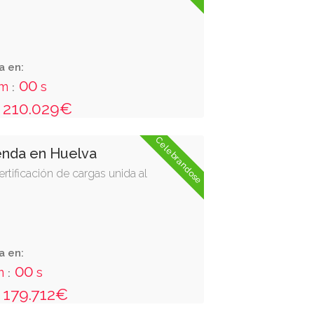
a en:
59
m
s
:
210.029€
Celebrandose
enda en Huelva
ertificación de cargas unida al
11
20
15
59
d
h
m
s
:
:
:
a en:
179.712€