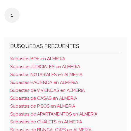
sito en la parcela 12-h, en la urbanización
playa serena, roquetas de mar. está
1
compuesto de hall, estar-cocina, baño, un
dormitorio doble y simple, con una superficie
útil de 51,06m2 y construida de 71,06 m2. le
corresponde el uso exclusivo y excluyente
BUSQUEDAS FRECUENTES
de la semana 36 especificada en el
Subastas BOE en ALMERíA
calendario. atribuida ob rem 1/2652 indivisa
Subastas JUDICIALES en ALMERíA
correspondiente a la semana de
Subastas NOTARIALES en ALMERíA
mantenimiento, cuyo 1/52 se divide entre las
Subastas HACIENDA en ALMERíA
51 restantes.
Subastas de VIVIENDAS en ALMERíA
Subastas de CASAS en ALMERíA
Subastas de PISOS en ALMERíA
Subastas de APARTAMENTOS en ALMERíA
Subastas de CHALETS en ALMERíA
Subastas de BUNGALOWS en ALMERíA