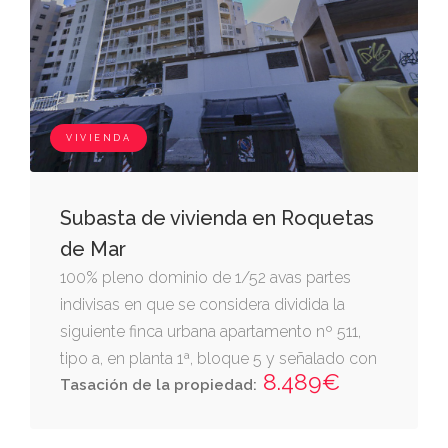
VIVIENDA
Subasta de vivienda en Roquetas
de Mar
100% pleno dominio de 1/52 avas partes
indivisas en que se considera dividida la
siguiente finca urbana apartamento nº 511,
tipo a, en planta 1ª, bloque 5 y señalado con
8.489€
el nº 98 de los elementos individuales del
Tasación de la propiedad:
conjunto urbanístico de locales comerciales
apartamentos turísticos del que forma parte,