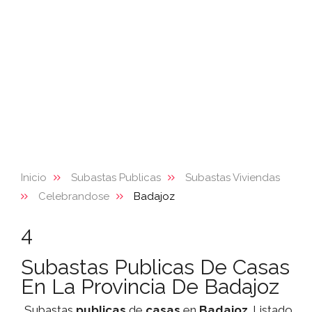
Inicio
Subastas Publicas
Subastas Viviendas
Celebrandose
Badajoz
4
Subastas Publicas De Casas
En La Provincia De Badajoz
Subastas
publicas
de
casas
en
Badajoz
. Listado