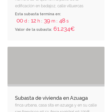
edificación en badajoz, calle villuercas
números 18 y 18-a.
Esta subasta termina en:
00
12
39
48
d
h
m
s
:
:
:
61.234€
Valor de la subasta:
Subasta de vivienda en Azuaga
finca urbana, casa sita en azuaga y en su calle
san francisco nº 51, finca registral nº 2798