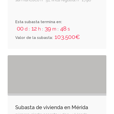
Esta subasta termina en:
00
12
39
48
d
h
m
s
:
:
:
103.500€
Valor de la subasta:
Subasta de vivienda en Mérida