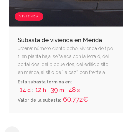
planta de sótano: 0,524 %. cuota en su
bloque: 3,35% calificada de v.p.o.
VIVIENDA
Subasta de vivienda en Mérida
urbana: número ciento ocho, vivienda de tipo
1, en planta baja, señalada con la letra d, del
portal dos, del bloque dos, del edificio sito
en mérida, al sitio de “la paz”, con frente a
calle innominada sin número, de 60,10 m2.
Esta subasta termina en:
lleva como anejo vinculado la siguiente finca
14
12
39
48
d
h
m
s
:
:
:
con entrada a través de la rampa que parte
60.772€
Valor de la subasta:
del vial 1: plaza de garaje en planta de sótano
del señalada con el número 17. consta
inscrita en el registro de la propiedad nº 1 de
mérida, al tomo 2.512, libro 1.130, folio 51, finca