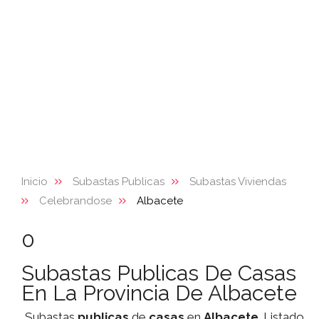
Inicio
Subastas Publicas
Subastas Viviendas
Celebrandose
Albacete
0
Subastas Publicas De Casas
En La Provincia De Albacete
Subastas
publicas
de
casas
en
Albacete
. Listado