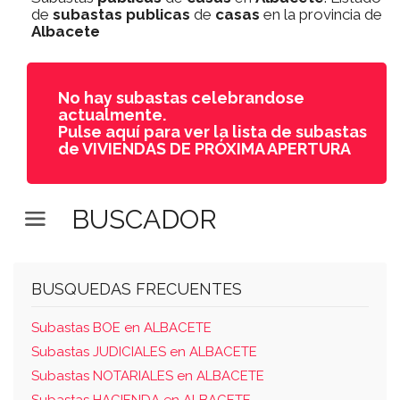
de
subastas
publicas
de
casas
en la provincia de
Albacete
No hay subastas celebrandose
actualmente.
Pulse aquí para ver la lista de subastas
de VIVIENDAS DE PRÓXIMA APERTURA
BUSCADOR
BUSQUEDAS FRECUENTES
Subastas BOE en ALBACETE
Subastas JUDICIALES en ALBACETE
Subastas NOTARIALES en ALBACETE