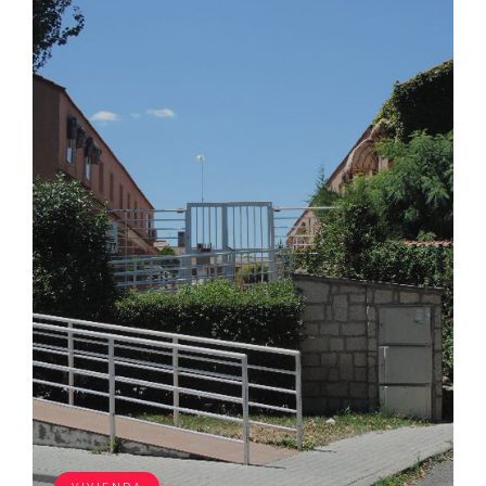
de la urbanización con longitudinal
perperdicular a la calle cuartes, en interior de
la urbanización con un fondo entre ellas de
treinta metros. ocupa un superficie
construida , aproximada, incluyendo zonas
comunes, de ciento cinco metros cincuenta
decímetros cuadrados y una superficie útil
de ochenta y dos metros sesenta y tres
decímetros cuadrados. está distribuída en
varios compartimentos y servicios. tiene
como anejo inseparable la plaza de garaje
señalada con el número seis, con una
superficie de doce metros cuarenta y nueve
decímetros cuadrados, situada en la planta
sótano. linda, mirando desde el patio del
edificio: al frente, con dicho patio; a la
izquierda entrando, con la vivienda letra c de