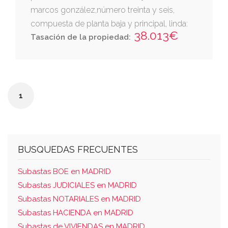
marcos gonzález,número treinta y seis,
compuesta de planta baja y principal, linda:
38.013€
por la derecha entrando izquierda, d andrés
Tasación de la propiedad:
játiva y por el fondo o espalda, con eugenio
alvar.
1
BUSQUEDAS FRECUENTES
Subastas BOE en MADRID
Subastas JUDICIALES en MADRID
Subastas NOTARIALES en MADRID
Subastas HACIENDA en MADRID
Subastas de VIVIENDAS en MADRID