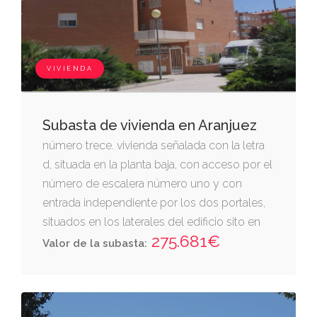
VIVIENDA
Subasta de vivienda en Aranjuez
número trece. vivienda señalada con la letra
d, situada en la planta baja, con acceso por el
número de escalera número uno y con
entrada independiente por los dos portales,
situados en los laterales del edificio sito en
275.681€
aranjuez, hoy calle cuarteles, número 3,
Valor de la subasta:
presentado fachada con alineaciones
coincidentes en el sentido longitudinal
perperdicular a la calle cuarteles, en interior