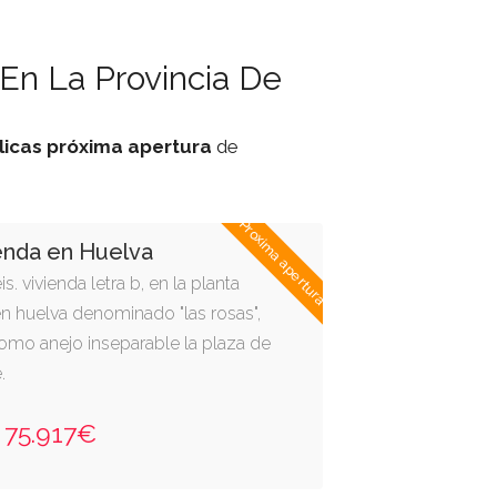
En La Provincia De
licas
próxima apertura
de
Proxima apertura
enda en Huelva
s. vivienda letra b, en la planta
en huelva denominado "las rosas",
 como anejo inseparable la plaza de
.
75.917€