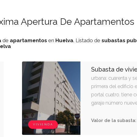
óxima Apertura De Apartamentos 
a
de
apartamentos
en
Huelva
. Listado de
subastas
pub
elva
Subasta de vivi
urbana: cuarenta y sei
primera del edificio 
portal cuatro. tiene
garaje número nueve
Valor de la subasta:
VIVIENDA