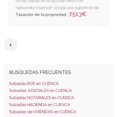
de las balsas en el ayuntamiento de
narboneta (cuenca). ocupa una superficie de
7.513€
ocho hectareas, ochenta y cinco areas y
Tasación de la propiedad:
sesenta centiareas. referencia catastral:
16146a019001250000gq
1
BUSQUEDAS FRECUENTES
Subastas BOE en CUENCA
Subastas JUDICIALES en CUENCA
Subastas NOTARIALES en CUENCA
Subastas HACIENDA en CUENCA
Subastas de VIVIENDAS en CUENCA