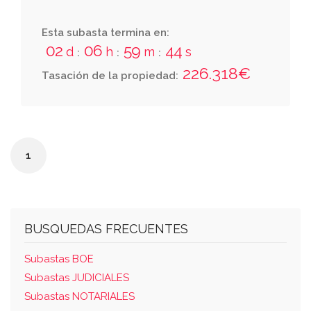
Esta subasta termina en:
02
06
59
44
d
h
m
s
:
:
:
226.318€
Tasación de la propiedad:
1
BUSQUEDAS FRECUENTES
Subastas BOE
Subastas JUDICIALES
Subastas NOTARIALES