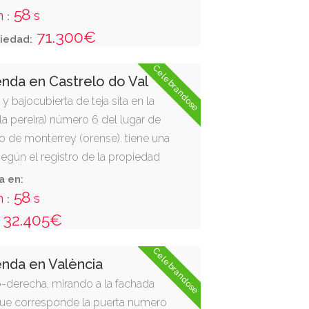
a en:
71.300€
iedad:
Celebrandose
enda en Castrelo do Val
y bajocubierta de teja sita en la
la pereira) número 6 del lugar de
 de monterrey (orense). tiene una
según el registro de la propiedad
ros cuadrados (120 m²), y se ubica
11
01
32
57
d
h
m
s
:
:
:
a en:
egún el registro tiene ciento
32.405€
dos (120 m²), y según el catastro
inta y cuatro metros cuadrados
 superficie edificada de
Celebrandose
enda en València
trés metros cuadrados (423 m²).
o-derecha, mirando a la fachada
ro de la propiedad de verín, al tomo
a que corresponde la puerta numero
53, finca de monterrey nº 13.744, 1ª.