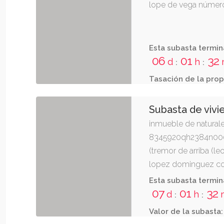
lope de vega número
Esta subasta termin
06
01
32
d
h
:
:
Tasación de la prop
Subasta de vivi
inmueble de naturale
8345920qh2384n0001j
(tremor de arriba (l
lopez dominguez co
Esta subasta termin
07
01
32
d
h
:
:
Valor de la subasta: