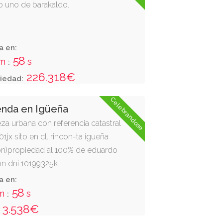
 uno de barakaldo.
a en:
57
m
s
:
226.318€
iedad:
Celebrandose
enda en Igüeña
za urbana con referencia catastral
x sito en cl. rincon-ta igueña
eon)propiedad al 100% de eduardo
n dni 10199325k
a en:
57
m
s
:
3.538€