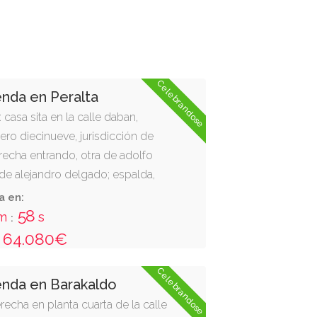
Celebrandose
enda en Peralta
 casa sita en la calle daban,
ro diecinueve, jurisdicción de
erecha entrando, otra de adolfo
a de alejandro delgado; espalda,
. consta de tres pisos y el bajo. se
a en:
 una parcela de ciento veintiocho
57
m
s
:
crita en el registro de la
64.080€
l tomo 1880, libro 153, folio 1,
Celebrandose
enda en Barakaldo
recha en planta cuarta de la calle