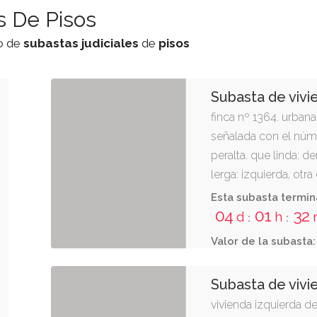
s De Pisos
do de
subastas
judiciales
de
pisos
Subasta de vivi
finca nº 1364. urbana:
señalada con el núme
peralta. que linda: d
lerga: izquierda, otr
otra de cirila irigaray
Esta subasta termin
halla asentada sobre
04
01
32
d
h
:
:
metros cuadrados. ins
Valor de la subasta:
propiedad de tafalla a
inscripción 17.
Subasta de vivi
vivienda izquierda de