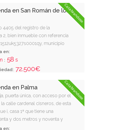
Celebrandose
enda en San Román de los
o 4405 del registro de la
a 2, bien inmueble con referencia
71512uk5327s0001qy, municipio
es (toledo), c/olivilla nº 9
a en:
57
m
s
:
72.500€
iedad:
Celebrandose
enda en Palma
ja, puerta única, con acceso por el
a calle cardenal cisneros, de esta
ue i, casa 1ª que tiene una
esenta y dos metros y noventa y
11
01
32
57
d
h
m
s
:
:
: