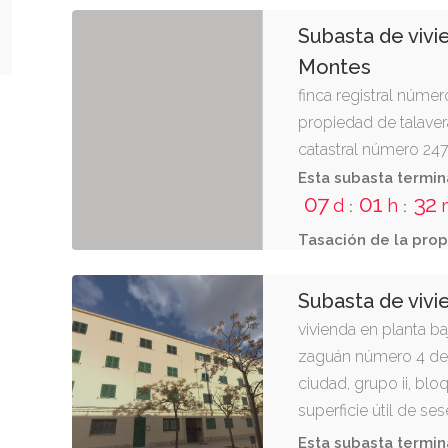
Subasta de vivi
Montes
finca registral númer
propiedad de talaver
catastral número 24
san román de los mont
Esta subasta termin
07
01
32
d
h
:
:
Tasación de la prop
Subasta de vivi
vivienda en planta ba
zaguán número 4 de l
ciudad, grupo ii, bloq
superficie útil de s
seis decímetros,