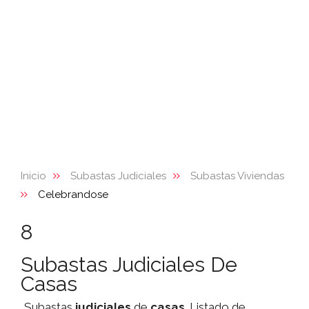
Inicio
Subastas Judiciales
Subastas Viviendas
Celebrandose
8
Subastas Judiciales De
Casas
Subastas
judiciales
de
casas
. Listado de