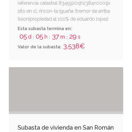
referencia catastral 8345920qh2384n0001jx
sito en cl. rincon-ta igueña (tremor de arriba
(leon)propiedad al 100% de eduardo lopez
dominguez con dni 10199325k
Esta subasta termina en:
05
05
37
28
d
h
m
s
:
:
:
3.538€
Valor de la subasta:
Subasta de vivienda en San Román