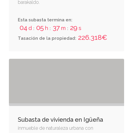
barakaldo.
Esta subasta termina en:
04
05
37
28
d
h
m
s
:
:
:
226.318€
Tasación de la propiedad:
Subasta de vivienda en Igüeña
inmueble de naturaleza urbana con