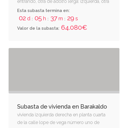
entrando, otra de adolfo lerga: izquierda, otra
de alejandro delgado; espalda, otra de cirila
Esta subasta termina en:
irigaray. consta de tres pisos y el bajo. se
02
05
37
28
d
h
m
s
:
:
:
halla asentada sobre una parcela de ciento
64.080€
Valor de la subasta:
veintiocho metros cuadrados. inscrita en el
registro de la propiedad de tafalla al tomo
1880, libro 153, folio 1, inscripción 17.
Subasta de vivienda en Barakaldo
vivienda izquierda derecha en planta cuarta
de la calle lope de vega número uno de