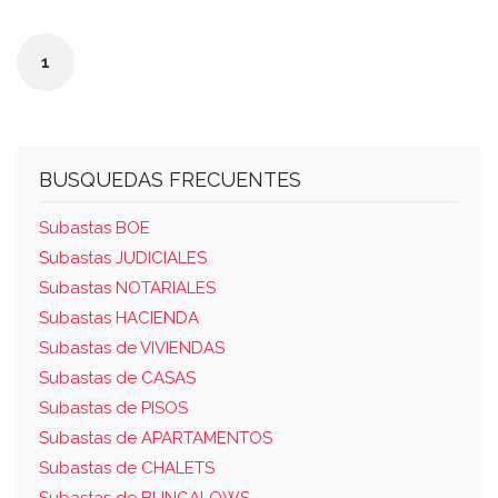
seis metros decímetros cuadrados,
construidos en su totalidad. la edificación se
1
compone: planta baja, hacia la calle tártago,
número 11, y calle cactus, con una superficie
construida de sesenta y cinco metros, diez
centímetros cuadrados, más dieciséis
BUSQUEDAS FRECUENTES
metros, sesenta y cinco decímetros
cuadrados de caja de escalera. planta
Subastas BOE
segunda, hacia la calle tártago, número 11, y
Subastas JUDICIALES
cactus, con una superficie construida de
Subastas NOTARIALES
setenta metros, noventa y un decímetros
Subastas HACIENDA
cuadrados, más diez metros ochenta y
Subastas de VIVIENDAS
cuatro decímetros cuadrados de caja de
Subastas de CASAS
escalera. en la cubierta o azotea existen
Subastas de PISOS
cuartos que ocupan una superficie
Subastas de APARTAMENTOS
construida de ocho decímetros cuadrados. la
Subastas de CHALETS
edificación tiene una superficie total