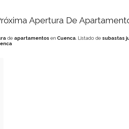
Próxima Apertura De Apartamento
ura
de
apartamentos
en
Cuenca
. Listado de
subastas
j
enca