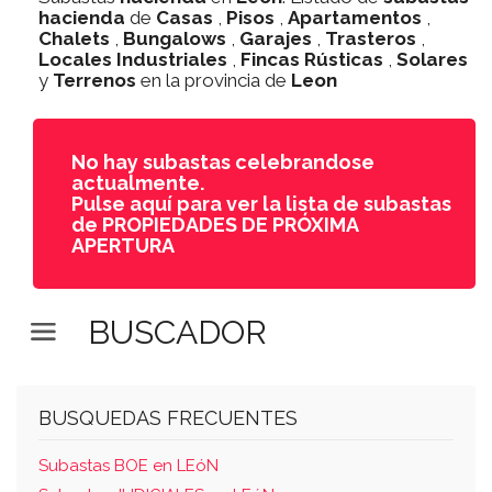
hacienda
de
Casas
,
Pisos
,
Apartamentos
,
Chalets
,
Bungalows
,
Garajes
,
Trasteros
,
Locales Industriales
,
Fincas Rústicas
,
Solares
y
Terrenos
en la provincia de
Leon
No hay subastas celebrandose
actualmente.
Pulse aquí para ver la lista de subastas
de PROPIEDADES DE PRÓXIMA
APERTURA
BUSCADOR
BUSQUEDAS FRECUENTES
Subastas BOE en LEóN