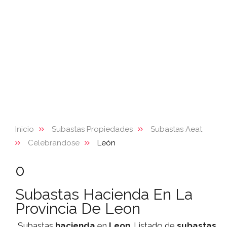
Inicio
Subastas Propiedades
Subastas Aeat
Celebrandose
León
0
Subastas Hacienda En La
Provincia De Leon
Subastas
hacienda
en
Leon
. Listado de
subastas