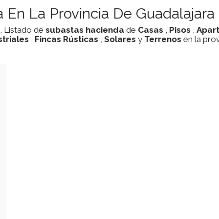
 En La Provincia De Guadalajara
a
. Listado de
subastas
hacienda
de
Casas
,
Pisos
,
Apar
triales
,
Fincas Rústicas
,
Solares
y
Terrenos
en la pro