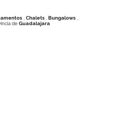
tamentos
,
Chalets
,
Bungalows
,
vincia de
Guadalajara