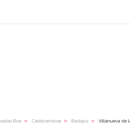
bastas Boe
Celebrandose
Badajoz
Villanueva de 