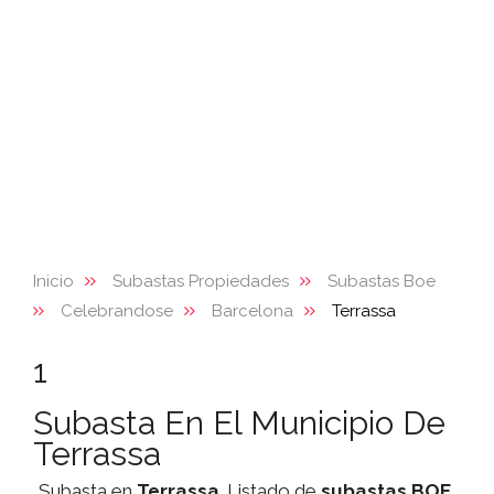
Inicio
Subastas Propiedades
Subastas Boe
Celebrandose
Barcelona
Terrassa
1
Subasta En El Municipio De
Terrassa
Subasta en
Terrassa
. Listado de
subastas
BOE
,