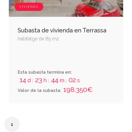
VIVIENDA
Subasta de vivienda en Terrassa
habitatge de 85 m2
Esta subasta termina en:
14
23
44
02
d
h
m
s
:
:
:
198.350€
Valor de la subasta:
1