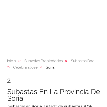
Inicio
Subastas Propiedades
Subastas Boe
Celebrandose
Soria
2
Subastas En La Provincia De
Soria
Subastas en
Soria
. Listado de
subastas
BOE
,