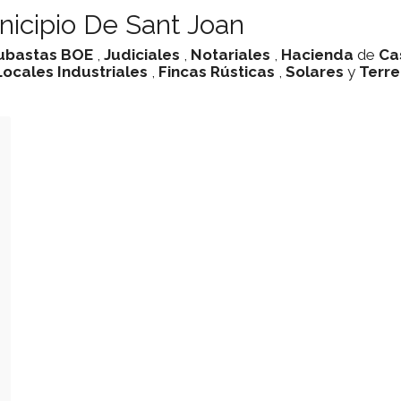
nicipio De Sant Joan
ubastas
BOE
,
Judiciales
,
Notariales
,
Hacienda
de
Ca
Locales Industriales
,
Fincas Rústicas
,
Solares
y
Terr