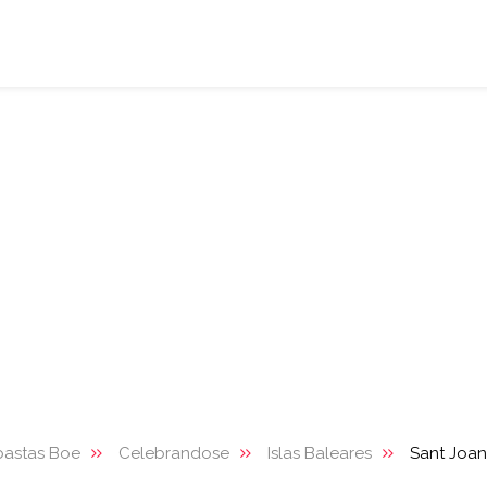
bastas Boe
Celebrandose
Islas Baleares
Sant Joan