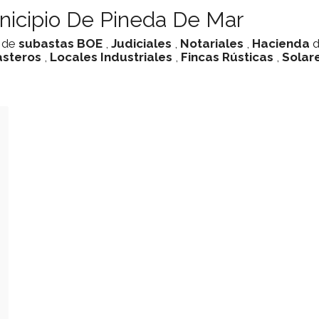
nicipio De Pineda De Mar
o de
subastas
BOE
,
Judiciales
,
Notariales
,
Hacienda
asteros
,
Locales Industriales
,
Fincas Rústicas
,
Solar