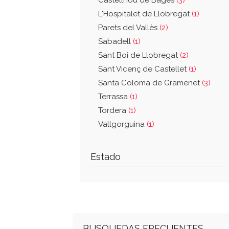
Castellnou de Bages
(3)
L'Hospitalet de Llobregat
(1)
Parets del Vallès
(2)
Sabadell
(1)
Sant Boi de Llobregat
(2)
Sant Vicenç de Castellet
(1)
Santa Coloma de Gramenet
(3)
Terrassa
(1)
Tordera
(1)
Vallgorguina
(1)
Estado
BUSQUEDAS FRECUENTES