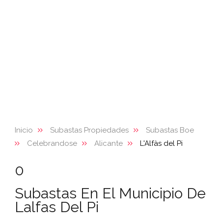
Inicio
Subastas Propiedades
Subastas Boe
Celebrandose
Alicante
L'Alfàs del Pi
0
Subastas En El Municipio De
Lalfas Del Pi