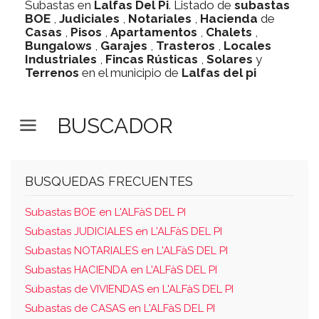
Subastas en
Lalfas Del Pi
. Listado de
subastas
BOE
,
Judiciales
,
Notariales
,
Hacienda
de
Casas
,
Pisos
,
Apartamentos
,
Chalets
,
Bungalows
,
Garajes
,
Trasteros
,
Locales
Industriales
,
Fincas Rústicas
,
Solares
y
Terrenos
en el municipio de
Lalfas del pi
BUSCADOR
BUSQUEDAS FRECUENTES
Subastas BOE en L'ALFàS DEL PI
Subastas JUDICIALES en L'ALFàS DEL PI
Subastas NOTARIALES en L'ALFàS DEL PI
Subastas HACIENDA en L'ALFàS DEL PI
Subastas de VIVIENDAS en L'ALFàS DEL PI
Subastas de CASAS en L'ALFàS DEL PI