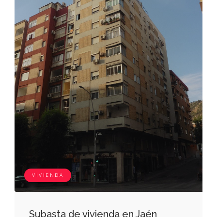
entrando casa número once de la misma
calle de isabel lópez ramos; y fondo, casas
números cinco, siete, y nueve de la calle
isabel la católica, de juan ortega moral,
dolores moral rico, y bartolomé ramos
damas, respectivamente. inscripción: inscrita
en el registro de la propiedad nº.2 de jaén, al
tomo 2.223, libro 224, folio 433, finca registral
número 14.946. referencia
catastral:1509911vg2810n0001sq. código
registral único: 23015000487448.
VIVIENDA
Subasta de vivienda en Jaén