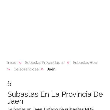
Inicio
Subastas Propiedades
Subastas Boe
Celebrandose
Jaén
5
Subastas En La Provincia De
Jaen
Subastas en
Jaen
. Listado de
subastas
BOE
,