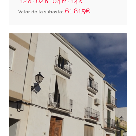
12
02
04
14
d
h
m
s
:
:
:
y treinta centímetros cuadrados. la vivienda
61.815€
Valor de la subasta:
tiene dos plantas y cada una de ellas una
superficie de treinta y seis metros y trece
decímetros cuadrados. linda: por su derecha
con la vivienda número cuarenta y siete; por
la izquierda, vivienda número cuarenta y
cinco; y por el fondo con la calle de
servicio.tercera. parcela de cuarenta y nueve
áreas, que linda: norte, acequida iv-b8; este,
parcelas número noventa y cuatro y noventa
y cinco;sur, desagüe iv-17; y oeste, parcela
número noventa y siete.