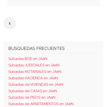
izquierda entrando, josé maría soria pretel,
derecha, juan higueras hornos, fondo luis
medina y frete, dicha calle por donde tiene
1
su entrada. y según la gerencia territorial de
catastro el solar donde se ubica la casa tiene
una superficie de ciento sesenta y siete
metros cuadrados, siendo sus linderos los
BUSQUEDAS FRECUENTES
que constan en la certificación catastral
descriptiva y gráfica.
Subastas BOE en JAéN
Subastas JUDICIALES en JAéN
Subastas NOTARIALES en JAéN
Subastas HACIENDA en JAéN
Subastas de VIVIENDAS en JAéN
Subastas de CASAS en JAéN
Subastas de PISOS en JAéN
Subastas de APARTAMENTOS en JAéN