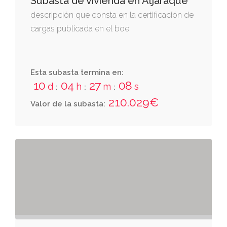
Subasta de vivienda en Aljaraque
descripción que consta en la certificación de
cargas publicada en el boe
Esta subasta termina en:
10
04
27
08
d
h
m
s
:
:
:
210.029€
Valor de la subasta: