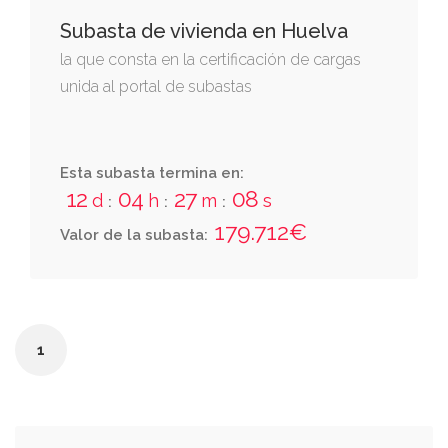
Subasta de vivienda en Huelva
la que consta en la certificación de cargas
unida al portal de subastas
Esta subasta termina en:
12
04
27
08
d
h
m
s
:
:
:
179.712€
Valor de la subasta:
1