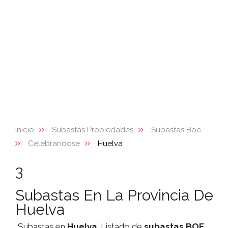
Inicio
Subastas Propiedades
Subastas Boe
Celebrandose
Huelva
3
Subastas En La Provincia De
Huelva
Subastas en
Huelva
. Listado de
subastas
BOE
,