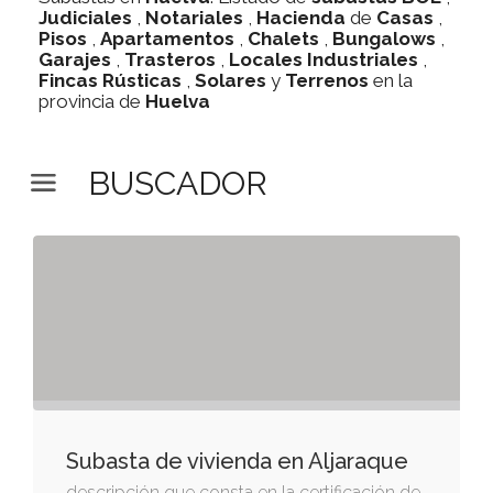
Judiciales
,
Notariales
,
Hacienda
de
Casas
,
Pisos
,
Apartamentos
,
Chalets
,
Bungalows
,
Garajes
,
Trasteros
,
Locales Industriales
,
Fincas Rústicas
,
Solares
y
Terrenos
en la
provincia de
Huelva
BUSCADOR
Subasta de vivienda en Aljaraque
descripción que consta en la certificación de