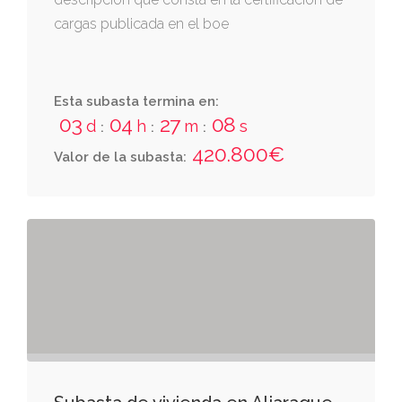
cargas publicada en el boe
Esta subasta termina en:
03
04
27
08
d
h
m
s
:
:
:
420.800€
Valor de la subasta: