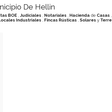
icipio De Hellin
tas
BOE
,
Judiciales
,
Notariales
,
Hacienda
de
Casas
Locales Industriales
,
Fincas Rústicas
,
Solares
y
Terr