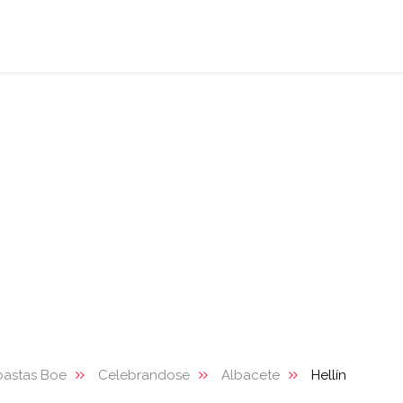
bastas Boe
Celebrandose
Albacete
Hellín