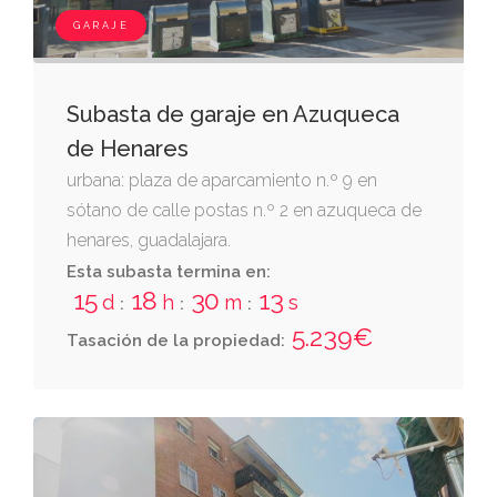
GARAJE
Subasta de garaje en Azuqueca
de Henares
urbana: plaza de aparcamiento n.º 9 en
sótano de calle postas n.º 2 en azuqueca de
henares, guadalajara.
Esta subasta termina en:
15
18
30
13
d
h
m
s
:
:
:
5.239€
Tasación de la propiedad: