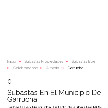
Inicio
Subastas Propiedades
Subastas Boe
Celebrandose
Almería
Garrucha
0
Subastas En El Municipio De
Garrucha
Subastas en
Garrucha
. Listado de
subastas
BOE
,