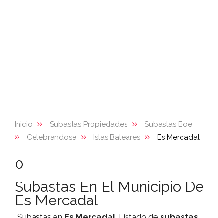
Inicio
Subastas Propiedades
Subastas Boe
Celebrandose
Islas Baleares
Es Mercadal
0
Subastas En El Municipio De
Es Mercadal
Subastas en
Es Mercadal
. Listado de
subastas