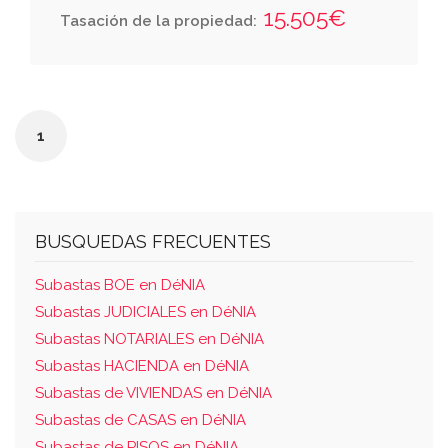
consta de una sola nave. linda: derecha
15.505€
Tasación de la propiedad:
entrando, con local puerta número 20;
izquierda, con local puerta numero 18; y
espaldas con terrenos comunes del edificio.
cuota 0,60 por ciento. estado de
1
coordinacion (art. 10.4 ley hipotecaria): no
coordinada con catastro. código registral
único de finca: 03045000232577
BUSQUEDAS FRECUENTES
Subastas BOE en DéNIA
Subastas JUDICIALES en DéNIA
Subastas NOTARIALES en DéNIA
Subastas HACIENDA en DéNIA
Subastas de VIVIENDAS en DéNIA
Subastas de CASAS en DéNIA
Subastas de PISOS en DéNIA