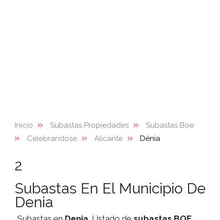
Inicio
Subastas Propiedades
Subastas Boe
Celebrandose
Alicante
Dénia
2
Subastas En El Municipio De
Denia
Subastas en
Denia
. Listado de
subastas
BOE
,