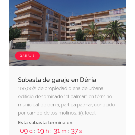
GARAJE
Subasta de garaje en Dénia
100,00% de propiedad plena de urbana:
edificio denominado "el palmar", en término
municipal de denia, partida palmar, conocido
por campo de los molinos. 19. local
destinado a garaje, con puerta señalada con
Esta subasta termina en:
el número 19. mide 31 metros cuadrados.
09
19
31
37
d
h
m
s
:
:
: