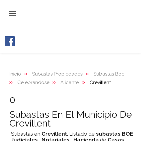
Inicio
Subastas Propiedades
Subastas Boe
Celebrandose
Alicante
Crevillent
0
Subastas En El Municipio De
Crevillent
Subastas en
Crevillent
. Listado de
subastas
BOE
,
Judiciales
,
Notariales
,
Hacienda
de
Casas
,