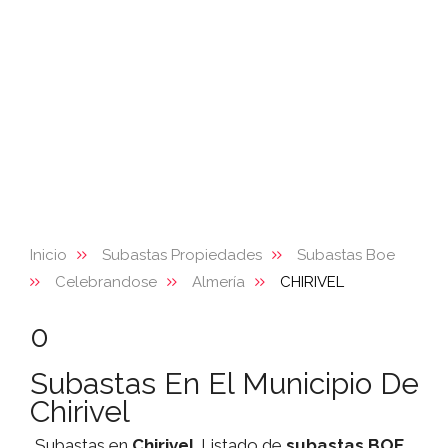
Inicio
Subastas Propiedades
Subastas Boe
Celebrandose
Almería
CHIRIVEL
0
Subastas En El Municipio De
Chirivel
Subastas en
Chirivel
. Listado de
subastas
BOE
,