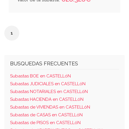
Valor de la subasta:
construido de setenta metros cuadrados, y la
terraza treinta metros cuadrados, osea, una
total superficie de cien metros cuadrados,
linda: por la derecha entrando, con la de
1
joaquín y josé cazador vaquer; izquierda la
emilio pellicer ripolles y fondo o espaldas la
de carmen ramos. cuota: diecinueve enteros
por ciento.
BUSQUEDAS FRECUENTES
Subastas BOE en CASTELLóN
Subastas JUDICIALES en CASTELLóN
Subastas NOTARIALES en CASTELLóN
Subastas HACIENDA en CASTELLóN
Subastas de VIVIENDAS en CASTELLóN
Subastas de CASAS en CASTELLóN
Subastas de PISOS en CASTELLóN