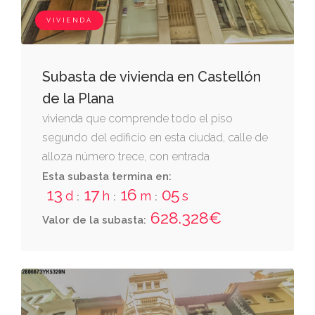
VIVIENDA
Subasta de vivienda en Castellón
de la Plana
vivienda que comprende todo el piso
segundo del edificio en esta ciudad, calle de
alloza número trece, con entrada
independiente a través del portal - zaguán y
Esta subasta termina en:
13
17
16
04
escalera de uso común, distribuida
d
h
m
s
:
:
:
interiormente y ocupa una superficie de cien
628.328€
Valor de la subasta:
metros cuadrados, linda: por la derecha
entrando con la de joaquin y josé cazador
vaquer; izquierda, la de emilio pellicer ripolles
y fondo o espaldas la decarmen ramos.
cuota: veintisiete enteros por ciento