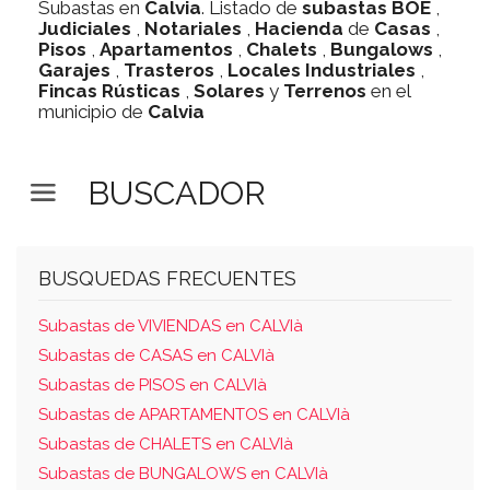
Subastas en
Calvia
. Listado de
subastas
BOE
,
Judiciales
,
Notariales
,
Hacienda
de
Casas
,
Pisos
,
Apartamentos
,
Chalets
,
Bungalows
,
Garajes
,
Trasteros
,
Locales Industriales
,
Fincas Rústicas
,
Solares
y
Terrenos
en el
municipio de
Calvia
BUSCADOR
BUSQUEDAS FRECUENTES
Subastas de VIVIENDAS en CALVIà
Subastas de CASAS en CALVIà
Subastas de PISOS en CALVIà
Subastas de APARTAMENTOS en CALVIà
Subastas de CHALETS en CALVIà
Subastas de BUNGALOWS en CALVIà