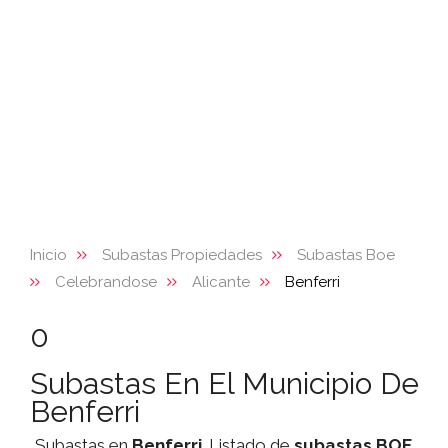
Inicio
Subastas Propiedades
Subastas Boe
Celebrandose
Alicante
Benferri
0
Subastas En El Municipio De
Benferri
Subastas en
Benferri
. Listado de
subastas
BOE
,