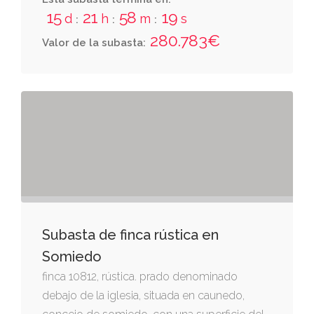
15
21
58
19
d
h
m
s
:
:
:
280.783€
Valor de la subasta:
Subasta de finca rústica en
Somiedo
finca 10812, rústica. prado denominado
debajo de la iglesia, situada en caunedo,