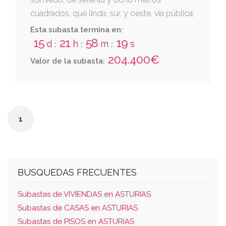
cuadrados, que linda: sur, y oeste, vía pública;
norte, más de josé vidal fernández berdasco;
Esta subasta termina en:
este, antojanos de la misma casa. sobre el
15
21
58
19
d
h
m
s
:
:
:
almacén se ha construido la siguiente obra:
204.400€
Valor de la subasta:
edificación destinada a vivienda, que consta
de planta baja, semisótano y piso.
1
BUSQUEDAS FRECUENTES
Subastas de VIVIENDAS en ASTURIAS
Subastas de CASAS en ASTURIAS
Subastas de PISOS en ASTURIAS