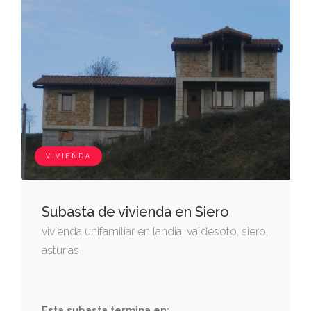
escalera y terrenos del grupo destinados a
viales y zonas verdes; y fondo, con terrenos
del grupo, destinados a viales y zonas
verdes. cuota: cinco enteros cuarenta y una
centésimas de otro entero por ciento, 5,41%.
inscrita en el registro de la propiedad nº1 de
oviedo, al tomo: 2580 libro: 1847 folio: 157
inscripción: 4ª, aparece inscrita la finca
VIVIENDA
número 6.464 de la sección 4ª, con código
registral único número 33027000074945.
Subasta de vivienda en Siero
vivienda unifamiliar en landia, valdesoto, siero,
asturias
Esta subasta termina en: