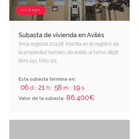
VIVIENDA
Subasta de vivienda en Avilés
finca registral 20438, inscrita en el registro de
la propiedad número de avilés, al tomo 1898,
libro 251, folio 121.
Esta subasta termina en:
06
21
58
19
d
h
m
s
:
:
:
86.400€
Valor de la subasta: