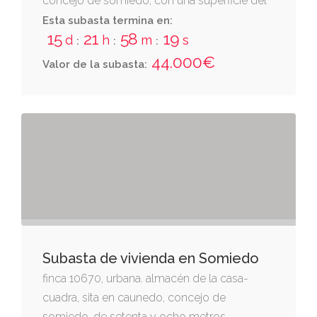
concejo de somiedo, con una superficie del
terreno de quinientos cincuenta metros
Esta subasta termina en:
15
21
58
19
cuadrados
d
h
m
s
:
:
:
44.000€
Valor de la subasta:
Subasta de vivienda en Somiedo
finca 10670, urbana. almacén de la casa-
cuadra, sita en caunedo, concejo de
somiedo, de setenta y ocho metros