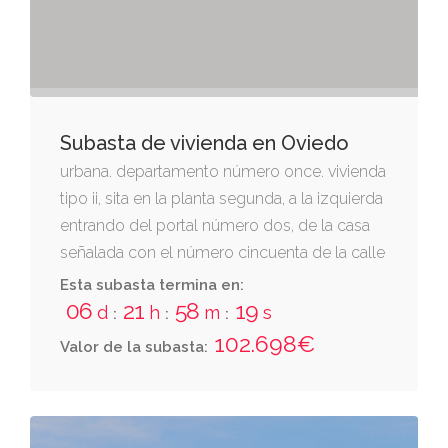
Subasta de vivienda en Oviedo
urbana. departamento número once. vivienda
tipo ii, sita en la planta segunda, a la izquierda
entrando del portal número dos, de la casa
señalada con el número cincuenta de la calle
celestino mendizabal, sita en el barrio de
Esta subasta termina en:
pumarín en oviedo. tiene una superficie útil
06
21
58
19
d
h
m
s
:
:
:
de veintiocho metros treinta y un decímetros
102.698€
Valor de la subasta:
cuadrados. se compone de vestíbulo, aseo,
cocina comedor, y dos dormitorios. linda:
derechaentrando, predio número doce;
izquierda, predio número diez; frente, caja de