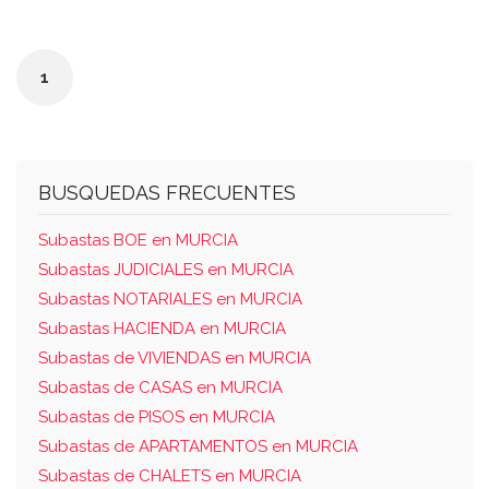
será cancelado cuando se adjudique el
inmueble, por lo que se adquiere libre de
cargas registrales. la vivienda tiene pendiente
1
de pago el ibi correspondiente al año 2026,
por importe de 388,63 €). se subasta la
siguiente finca: urbana: seis.- vivienda dúplex,
planta baja y alta, en término de murcia,
BUSQUEDAS FRECUENTES
partido de la ñora, calle buenos aires, número
Subastas BOE en MURCIA
17; es de tipo c. del bloque uno. dirección
Subastas JUDICIALES en MURCIA
catastral: cl buenos aires 19 pl:01; cp. 30830
Subastas NOTARIALES en MURCIA
la ñora - murcia. tiene una superficie útil de
Subastas HACIENDA en MURCIA
88,79 m2, y la parcela donde se ha
Subastas de VIVIENDAS en MURCIA
construido cuenta con 82,80 m2, ocupando
Subastas de CASAS en MURCIA
en la misma 61,62 m2; está distribuida en
Subastas de PISOS en MURCIA
diferentes dependencias en las dos plantas,
Subastas de APARTAMENTOS en MURCIA
comunicadas ambas a través de una escalera
Subastas de CHALETS en MURCIA
interior; tiene zona ajardinada en su parte