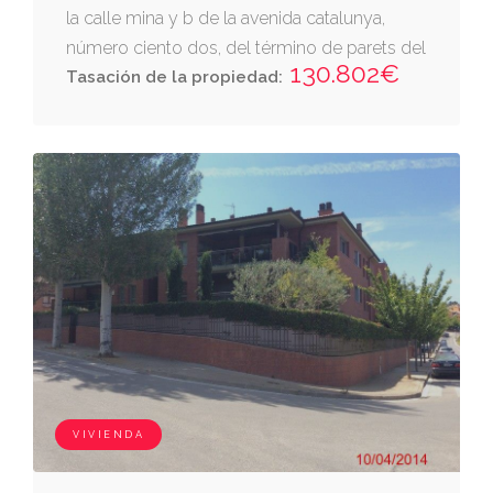
la calle mina y b de la avenida catalunya,
número ciento dos, del término de parets del
130.802€
vallès. inscrita en el registro de la propiedad
Tasación de la propiedad:
de registro de la propiedad de mollet del
valles tomo 2128 libro 132 folio 29 finca 3714
VIVIENDA