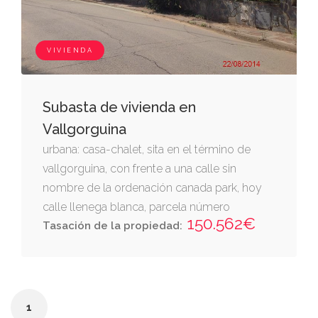
VIVIENDA
Subasta de vivienda en
Vallgorguina
urbana: casa-chalet, sita en el término de
vallgorguina, con frente a una calle sin
nombre de la ordenación canada park, hoy
calle llenega blanca, parcela número
150.562€
novecientos treinta y cinco, vivienda
Tasación de la propiedad:
unifamiliar, compuesta de una planta
semisótano destinada a garaje, que mide
veintitrés metros veinte decímetros
cuadrados; una planta baja distribuida en
1