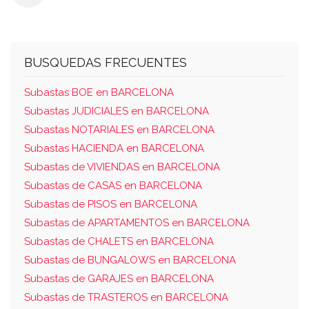
distribuidor, comedor-estar, cocina y aseo,
con una superficie útil de cuarenta y seis
metros cuarenta y dos decímetros
cuadrados, y una planta alta con igual
BUSQUEDAS FRECUENTES
superficie de cuarenta y seis metros cuarenta
Subastas BOE en BARCELONA
y dos decímetros cuadrados, conteniendo
Subastas JUDICIALES en BARCELONA
baño y cuatro habitaciones, cubierta de
Subastas NOTARIALES en BARCELONA
pizarra a dos vertientes; mide el terreno
Subastas HACIENDA en BARCELONA
ochocientos metros cuadrados, de los
Subastas de VIVIENDAS en BARCELONA
cuales la casa ocupa cuarenta y cuatro
Subastas de CASAS en BARCELONA
metros dos decímetros cuadrados, siendo el
Subastas de PISOS en BARCELONA
resto patio o jardín-bosque. linda: por su
Subastas de APARTAMENTOS en BARCELONA
frente este con calle sin nombre; por la
Subastas de CHALETS en BARCELONA
derecha entrando con zona verde; por el
Subastas de BUNGALOWS en BARCELONA
detrás con la parcela novecientos treinta y
Subastas de GARAJES en BARCELONA
seis de josé noci y maría luisa clavero; y por
Subastas de TRASTEROS en BARCELONA
la izquierda con finca de que procede de los