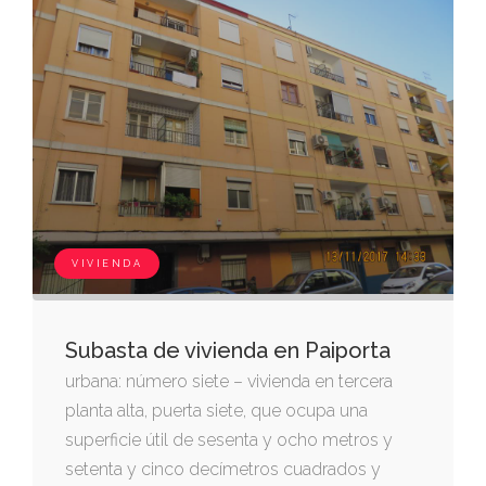
en el sexto piso, teniendo además terrado de
uso común. ocupa una total superficie de
cuatrocientos cincuenta y cinco metros,
dieciséis decímetros cuadrados y linda: por
la derecho entrando, oeste, con la calle de
sueca; por la izquierda, este, con edificio de
vicente tatay; y por el fondo, sur, con otro
edificio de d. adrián llombart. vivienda en
propiedad horizontal, con acceso por el
VIVIENDA
zaguán de la calle literato azorin, nº15.
Subasta de vivienda en Paiporta
urbana: número siete – vivienda en tercera
planta alta, puerta siete, que ocupa una
superficie útil de sesenta y ocho metros y
setenta y cinco decímetros cuadrados y