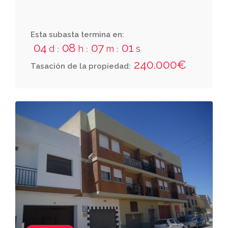
Esta subasta termina en:
04
08
07
00
d
h
m
s
:
:
:
240.000€
Tasación de la propiedad: