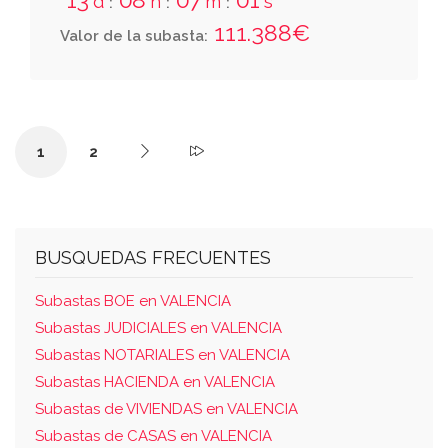
d
h
m
s
:
:
:
extensión superficial de sesenta y tres
111.388€
Valor de la subasta:
metros treinta decímetros cuadrados; ;
consta de vestíbulo, comedor, tres
dormitorios, cocina, aseo y una solana que
recae a su parte delantera y una galería que
1
2
da a un patio interior.
BUSQUEDAS FRECUENTES
Subastas BOE en VALENCIA
Subastas JUDICIALES en VALENCIA
Subastas NOTARIALES en VALENCIA
Subastas HACIENDA en VALENCIA
Subastas de VIVIENDAS en VALENCIA
Subastas de CASAS en VALENCIA