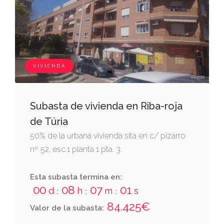
VIVIENDA
Subasta de vivienda en Riba-roja
de Túria
50% de la urbana vivienda sita en c/ pizarro
nº 52, esc.1 planta 1 pta. 3.
Esta subasta termina en:
00
08
07
00
d
h
m
s
:
:
:
84.425€
Valor de la subasta: