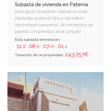
Subasta de vivienda en Paterna
finca 39202 de paterna. vivienda en sexta
planta alta, puerta 16, tipo a, del edificio
denominado panorama i, sito en termino de
paterna, comprendido en el conjunto
residencial terramelar . calle casinos ocho.
Esta subasta termina en:
para más información, consultar certificado
11
08
07
00
d
h
m
s
:
:
:
de dominio y cargas.
243.757€
Tasación de la propiedad: