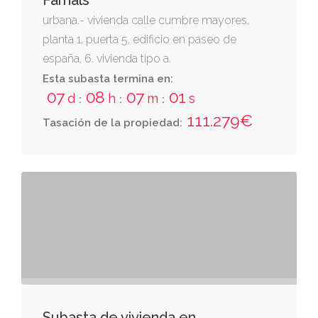
Farnals
urbana.- vivienda calle cumbre mayores,
planta 1, puerta 5, edificio en paseo de
españa, 6. vivienda tipo a.
Esta subasta termina en:
07
08
07
00
d
h
m
s
:
:
:
111.279€
Tasación de la propiedad:
Subasta de vivienda en