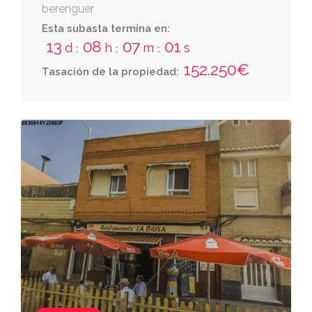
berenguer
Esta subasta termina en:
13
08
07
00
d
h
m
s
:
:
:
152.250€
Tasación de la propiedad: