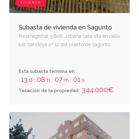
VIVIENDA
Subasta de vivienda en Sagunto
finca registral: 5806 , urbana casa sita en calle
luis cendoya nº 12 del puerto de sagunto
Esta subasta termina en:
13
08
07
00
d
h
m
s
:
:
:
344.000€
Tasación de la propiedad: