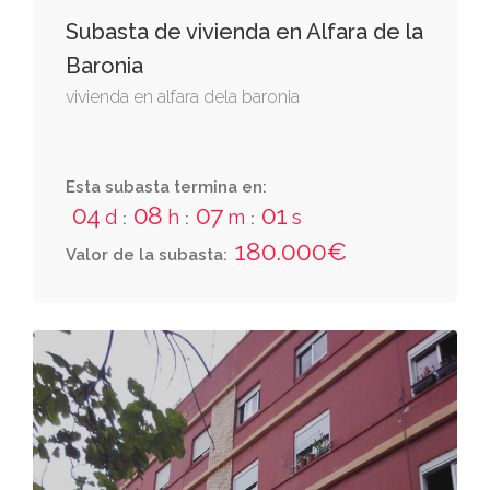
Subasta de vivienda en Alfara de la
Baronia
vivienda en alfara dela baronia
Esta subasta termina en:
04
08
07
00
d
h
m
s
:
:
:
180.000€
Valor de la subasta: