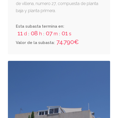
de villena, numero 27, compuesta de planta
baja y planta primera.
Esta subasta termina en:
11
08
07
00
d
h
m
s
:
:
:
74.790€
Valor de la subasta: