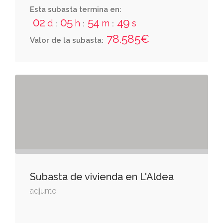
Esta subasta termina en:
02
05
54
47
d
h
m
s
:
:
:
78.585€
Valor de la subasta:
Subasta de vivienda en L'Aldea
adjunto