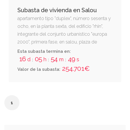
Subasta de vivienda en Salou
apartamento tipo "duplex", número sesenta y
ocho, en la planta sexta, del edificio "rhin",
integrante del conjunto urbanístico "europa
2000", primera fase, en salou, plaza de
europa número diez. tasada a efectos de
Esta subasta termina en:
subasta en 239.648,15 euros.
16
05
54
47
d
h
m
s
:
:
:
254.701€
Valor de la subasta:
1