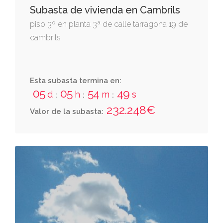
Subasta de vivienda en Cambrils
piso 3º en planta 3ª de calle tarragona 19 de
cambrils
Esta subasta termina en:
05
05
54
47
d
h
m
s
:
:
:
232.248€
Valor de la subasta: