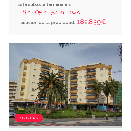
metros cuadrados de terraza y dos metros
Esta subasta termina en:
cuadrados de partes comune
16
05
54
47
d
h
m
s
:
:
:
182.839€
Tasación de la propiedad:
VIVIENDA