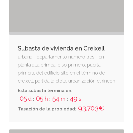
Subasta de vivienda en Creixell
urbana.- departamento numero tres.- en
planta alta primea, piso primero, puerta
primera, del edificio sito en el término de
creixell, partida la clota, urbanización el rincón
del césar. vivienda compuesta de dos
Esta subasta termina en:
dormitorios, comedor-estar, cocina,
05
05
54
47
d
h
m
s
:
:
:
vestíbulo, aseo completo, lavadero y
93.703€
Tasación de la propiedad:
terrazas, tiene una superficie de sesenta
metros cuadrados, más terraza de seis
metros ochenta y nueve decímetros