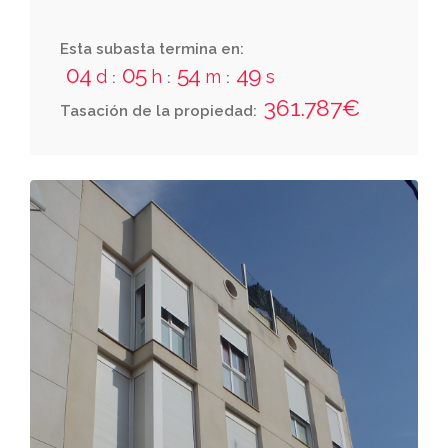
Esta subasta termina en:
04
05
54
47
d
h
m
s
:
:
:
361.787€
Tasación de la propiedad: