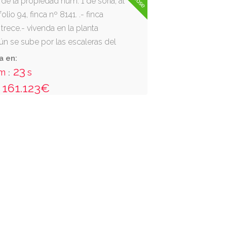
o de la propiedad núm. 1 de soria, al
olio 94, finca nº 8141. .- finca
trece.- vivenda en la planta
ún se sube por las escaleras del
ga (soria), avenida de soria, número
a en:
23
m
s
:
161.123€