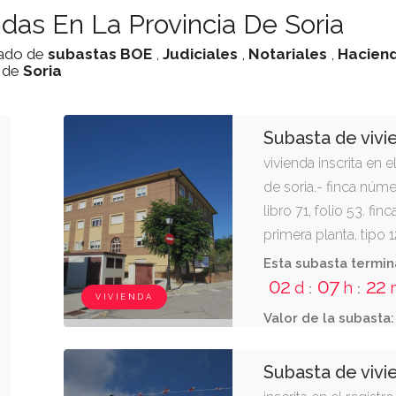
das En La Provincia De Soria
stado de
subastas
BOE
,
Judiciales
,
Notariales
,
Hacien
a de
Soria
Subasta de vivi
vivienda inscrita en 
de soria.- finca núme
libro 71, folio 53. fi
primera planta, tipo 1
subiendo por la escal
Esta subasta termin
(soria), en la calle l
02
07
22
d
h
:
:
VIVIENDA
tiene una superficie 
Valor de la subasta:
inseparable: plaza de
Subasta de vivi