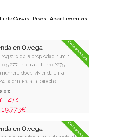
da
de
Casas
,
Pisos
,
Apartamentos
,
Celebrandose
enda en Ólvega
el registro de la propiedad núm. 1
ro 5.277, inscrita al tomo 2275,
nca número doce. vivienda en la
24, la primera a la derecha
era. del edificio sito en ólvega
a en:
os pinos, según catastro, número 5.
23
m
s
:
útil de 61,62 m2. tiene como anejo
19.773€
 garaje
Celebrandose
enda en Ólvega