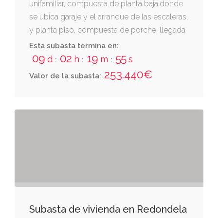
unifamiliar, compuesta de planta baja,donde
se ubica garaje y el arranque de las escaleras,
y planta piso, compuesta de porche, llegada
de escaleras, vestíbulo-distribuidor, salón-
Esta subasta termina en:
cocina, comedor, dormitorio, baño y
09
02
19
55
d
h
m
s
:
:
:
despensa.-superficie: la superficie construida
253.440€
Valor de la subasta:
total es de ciento cuarenta metros dos
decímetros cuadrados, de los que
corresponden sesenta y seis metros
cincuenta y nueve decímetros cuadrados a la
planta baja, y setenta y tres metros cuarenta
y tres decímeros cuadrados a la planta alta.
Subasta de vivienda en Redondela