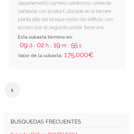
departamento número veintiocho.-vivienda
señalada con la letra f, ubicada en la tercera
planta alta del bloque oeste del edificio, con
acceso por el segundo portal. tiene una
superficie útil de setenta y nueve metros diez
Esta subasta termina en:
decímetros cuadrados, distribuida en:
09
02
19
55
d
h
m
s
:
:
:
vestíbulo, pasillo, cocina, tendedero, estar
175.000€
Valor de la subasta:
comedor, dos cuartos de baño y tres
dormitorios(...). tiene como elementos
accesorios de carácter exclusivo: una plaza
de garaje, en la planta de sótano, y un
1
trastero en la planta baja; señalados con los
números 22 y 21, respectivamente.
BUSQUEDAS FRECUENTES