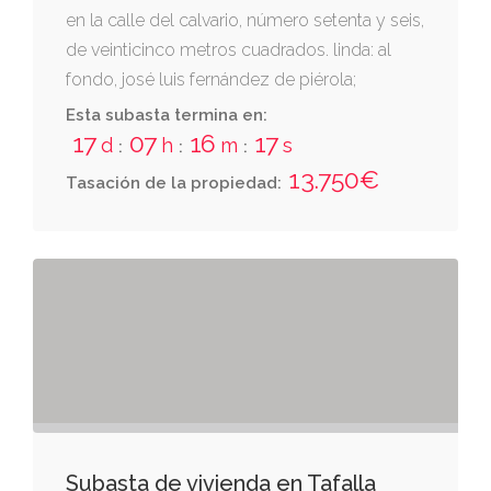
en la calle del calvario, número setenta y seis,
de veinticinco metros cuadrados. linda: al
fondo, josé luis fernández de piérola;
derecha, josé fernández de piérola; e
Esta subasta termina en:
izquierda, luis uzqueda gómez. es la parcela
17
07
16
17
d
h
m
s
:
:
:
1603 del polígono 5 del catastro.
13.750€
Tasación de la propiedad:
Subasta de vivienda en Tafalla