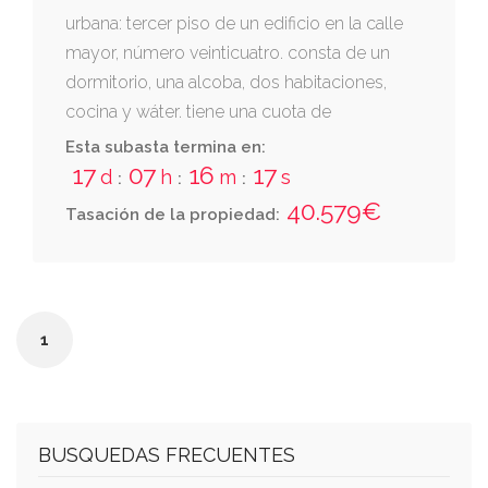
urbana: tercer piso de un edificio en la calle
mayor, número veinticuatro. consta de un
dormitorio, una alcoba, dos habitaciones,
cocina y wáter. tiene una cuota de
participación en los elementos comunes de
Esta subasta termina en:
treinta y cinco por cienro. la finca matriz linda:
17
07
16
17
d
h
m
s
:
:
:
derecha entrando y espalda, casa número
40.579€
Tasación de la propiedad:
veintidós de sucesores de ricardo huarte
mendicoa; izquierda, casa número veintiséis
de justo vera. es la unidad urbana 5, subárea
urbana 1, parcela 17 del polígono 34.
1
BUSQUEDAS FRECUENTES