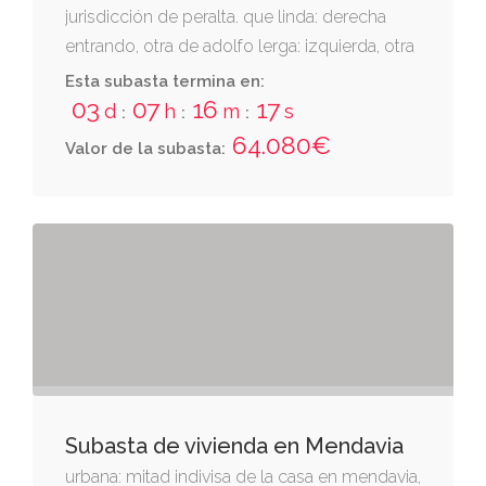
jurisdicción de peralta. que linda: derecha
entrando, otra de adolfo lerga: izquierda, otra
de alejandro delgado; espalda, otra de cirila
Esta subasta termina en:
irigaray. consta de tres pisos y el bajo. se
03
07
16
17
d
h
m
s
:
:
:
halla asentada sobre una parcela de ciento
64.080€
Valor de la subasta:
veintiocho metros cuadrados. inscrita en el
registro de la propiedad de tafalla al tomo
1880, libro 153, folio 1, inscripción 17.
Subasta de vivienda en Mendavia
urbana: mitad indivisa de la casa en mendavia,