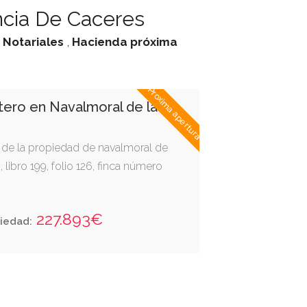
ncia De Caceres
,
Notariales
,
Hacienda
próxima
Proxima apertura
tero en Navalmoral de la
ro de la propiedad de navalmoral de
 libro 199, folio 126, finca número
227.893€
iedad: