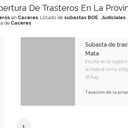
ertura De Trasteros En La Provi
eros
en
Caceres
. Listado de
subastas
BOE
,
Judiciales
ia de
Caceres
Subasta de tras
Mata
inscrita en el regist
la mata al tomo 1065,
18.845
Tasación de la prop
1